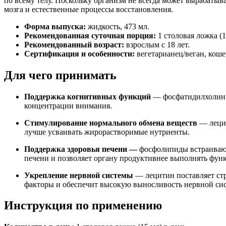
по всему телу. Поскольку организм не всегда может вырабатыва
мозга и естественные процессы восстановления.
Форма выпуска:
ж
идкость, 473 мл.
Рекомендованная суточная порция:
1 столовая ложка (1
Рекомендованный возраст:
взрослым с 18 лет.
Сертификация и особенности:
вегетарианец/веган, кош
Для чего принимать
Поддержка когнитивных функций
— фосфатидилхолин 
концентрации внимания.
Стимулирование нормального обмена веществ
— леци
лучше усваивать
жирорастворимые нутриенты.
Поддержка здоровья печени —
фосфолипиды встраиваю
печени и
позволяет органу продуктивнее выполнять
функ
Укрепление нервной системы
— лецитин
поставляет с
факторы и обеспечит
высокую выносливость
нервной сис
Инструкция по применению