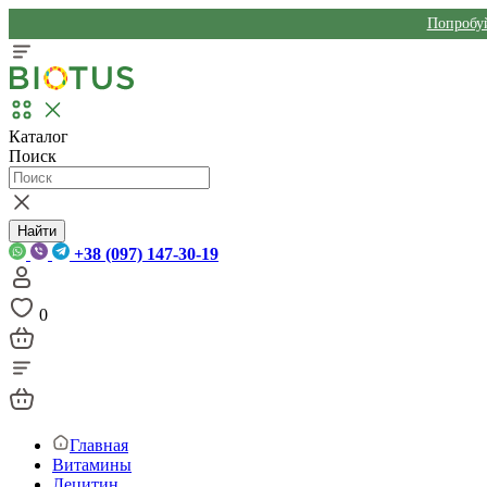
Попробуй
Каталог
Поиск
Найти
+38 (097) 147-30-19
0
Главная
Витамины
Лецитин