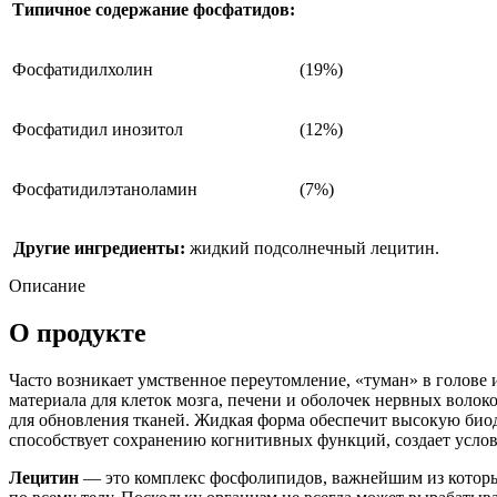
Типичное содержание фосфатидов:
Фосфатидилхолин
(19%)
Фосфатидил инозитол
(12%)
Фосфатидилэтаноламин
(7%)
Другие ингредиенты:
жидкий подсолнечный лецитин.
Описание
О продукте
Часто возникает умственное переутомление, «туман» в голов
материала для клеток мозга, печени и оболочек нервных волок
для обновления тканей. Жидкая форма обеспечит высокую биод
способствует сохранению когнитивных функций,
создает усло
Лецитин
— это комплекс фосфолипидов, важнейшим из которых