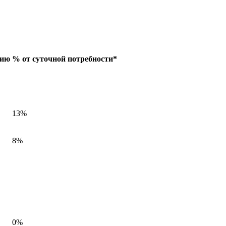
цию
% от суточной потребности*
13%
8%
0%