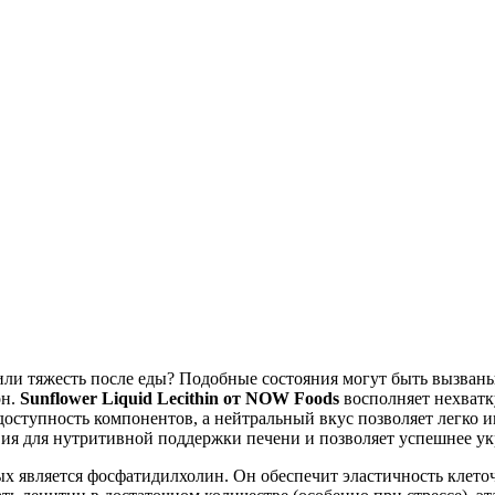
е или тяжесть после еды? Подобные состояния могут быть вызв
он.
Sunflower Liquid Lecithin от NOW Foods
восполняет нехватк
оступность компонентов, а нейтральный вкус позволяет легко и
вия для
нутритивной поддержки печени и позволяет успешнее
ук
 является фосфатидилхолин. Он обеспечит эластичность клеточ