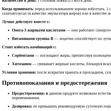
Количество в день:
1 столовая ложка (15 мл) в день.
Когда принимать
: перед использованием хорошо взболтать. 1
салатов/соусах (в качестве эмульгатора жиров) или в качестве
Лучше действует вместе с:
Омега-3 жирными кислотами
— они работают синергич
Витаминами группы B
— лецитин способствует их лучш
Стоит избегать комбинаций с:
Сорбентами
— поглощают жиры, препятствуя полноценн
Хитозаном
— связывает жирные кислоты, блокируя вса
Условия хранения:
после вскрытия хранить в прохладном, сух
Противопоказания и предостережения
Предостережения: в
данном продукте
возможны естеств
перемешивания.
Дозировка:
не превышать рекомендуемую суточную порци