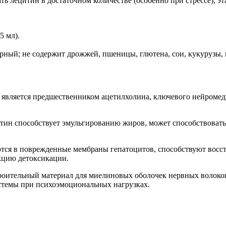
ть лецитин в достаточном количестве (особенно при стрессе), эт
5 мл).
ерный; не содержит дрожжей, пшеницы, глютена, сои, кукурузы, 
является предшественником ацетилхолина, ключевого нейромеди
тин способствует эмульгированию жиров, может способствовать
тся в поврежденные мембраны гепатоцитов,
способствуют
восс
цию детоксикации.
троительный материал для миелиновых оболочек нервных волоко
темы при психоэмоциональных нагрузках.