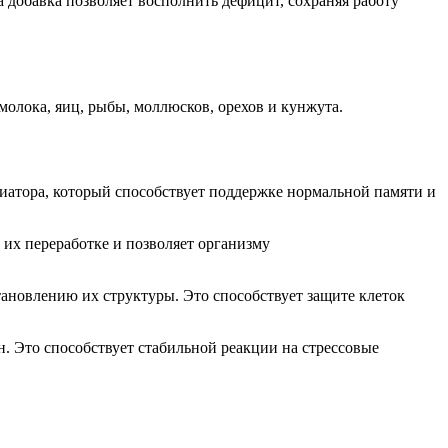
а добавка позволяет восполнить дефицит, сохраняя работу
молока, яиц, рыбы, моллюсков, орехов и кунжута.
атора, который способствует поддержке нормальной памяти и
 их переработке и
позволяет организму
тановлению
их структуры. Это
способствует защите
клеток
н. Это способствует
стабильной реакции
на стрессовые