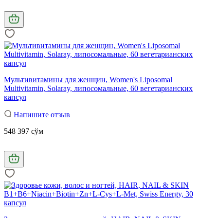
Мультивитамины для женщин, Women's Liposomal
Multivitamin, Solaray, липосомальные, 60 вегетарианских
капсул
Напишите отзыв
548 397 сўм