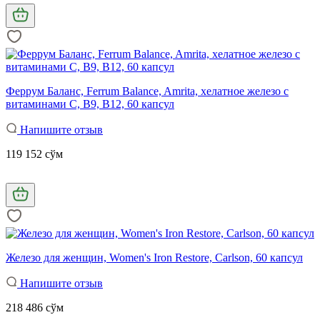
Феррум Баланс, Ferrum Balance, Amrita, хелатное железо с
витаминами С, В9, В12, 60 капсул
Напишите отзыв
119 152 сўм
Железо для женщин, Women's Iron Restore, Carlson, 60 капсул
Напишите отзыв
218 486 сўм