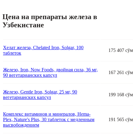
Цена на препараты железа в
Узбекистане
Хелат железа, Chelated Iron, Solgar, 100
175 407 сўм
таблеток
Железо, Iron, Now Foods, двойная сила, 36 мг,
167 261 сўм
90 вегетарианских капсул
Железо, Gentle Iron, Solgar, 25 мг, 90
199 168 сўм
вегетарианских капсул
Комплекс витаминов и минералов, Hema-
Plex, Nature's Plus, 30 таблеток с медленным
191 565 сўм
высвобождением