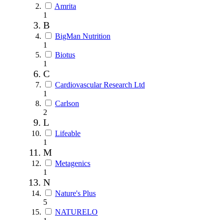
Amrita
1
B
BigMan Nutrition
1
Biotus
1
C
Cardiovascular Research Ltd
1
Carlson
2
L
Lifeable
1
M
Metagenics
1
N
Nature's Plus
5
NATURELO