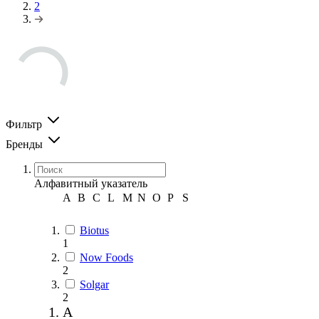
2
Фильтр
Бренды
Алфавитный указатель
A
B
C
L
M
N
O
P
S
Biotus
1
Now Foods
2
Solgar
2
A