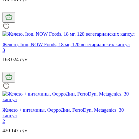
Железо, Iron, NOW Foods, 18 мг, 120 вегетарианских капсул
3
163 024 сўм
Железо + витамины, ФерроДин, FerroDyn, Metagenics, 30
капсул
2
420 147 сўм