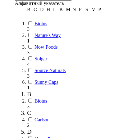
Алфавитный указатель
B
C
D
H
I
K
M
N
P
S
V
Р
Biotus
3
Nature's Way
1
Now Foods
3
Solgar
4
Source Naturals
3
Sunny Caps
1
B
Biotus
3
C
Carlson
2
D