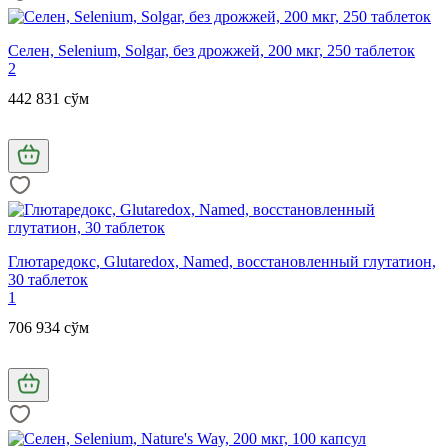
Селен, Selenium, Solgar, без дрожжей, 200 мкг, 250 таблеток
2
442 831 сўм
Глютаредокс, Glutaredox, Named, восстановленный глутатион,
30 таблеток
1
706 934 сўм