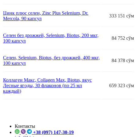
Цинк плюс селен, Zinc Plus Selenium, Dr.
333 151 сўм
Mercola, 90 капсул
Селен без дрожжей, Selenium, Biotus, 200 мкг,
84 752 сўм
100 капсул
Селен, Selenium, Biotus, без дрожжей, 400 мкг,
84 378 сўм
100 капсул
Коллаген Макс, Collagen Max, Biotus, вкус
Лесные ягоды, 30 флаконов (по 25 мл
659 323 сўм
каждый)
Контакты
+38 (097) 147-30-19