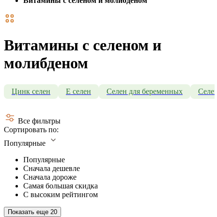
Витамины с селеном и молибденом
Витамины с селеном и
молибденом
Цинк селен
Е селен
Селен для беременных
Селен
Все фильтры
Сортировать по:
Популярные
Популярные
Сначала дешевле
Сначала дороже
Самая большая скидка
С высоким рейтингом
Показать еще
20