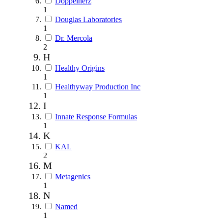
Doppelherz
1
Douglas Laboratories
1
Dr. Mercola
2
H
Healthy Origins
1
Healthyway Production Inc
1
I
Innate Response Formulas
1
K
KAL
2
M
Metagenics
1
N
Named
1