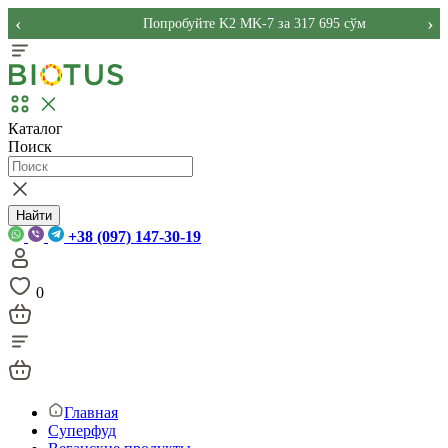
‹
›
Попробуйте K2 MK-7 за 317 695 сўм
Каталог
Поиск
Найти
+38 (097) 147-30-19
0
Главная
Суперфуд