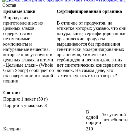
Состав
Цельные злаки
Сертифицированная органика
В продуктах,
приготовленных из
В отличие от продуктов, на
цельных злаков,
этикетке которых указано, что они
содержатся все
натуральные, сертифицированные
незаменимые
органические продукты
компоненты и
выращиваются без применения
натуральные вещества,
генетически модернизированных
которые присутствуют в
организмов, химических
цельных злаках, а штамп
гербицидов и пестицидов, в них
«Цельные злаки» (Whole
нет синтетических консервантов и
Grain Stamp) сообщает об
добавок. На самом деле, кто
их содержании в каждой
захочет кушать их на завтрак?
порции.
Cостав:
Порция: 1 пакет (50 г)
Порций в упаковке: 8
В
% суточной
одной
потребности
порции
Калории
210