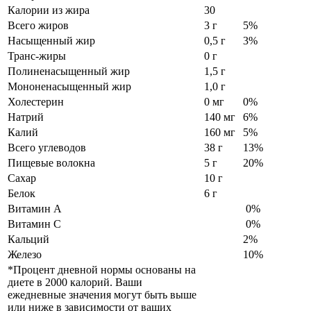
Калории из жира
30
Всего жиров
3 г
5%
Насыщенный жир
0,5 г
3%
Транс-жиры
0 г
Полиненасыщенный жир
1,5 г
Мононенасыщенный жир
1,0 г
Холестерин
0 мг
0%
Натрий
140 мг
6%
Калий
160 мг
5%
Всего углеводов
38 г
13%
Пищевые волокна
5 г
20%
Сахар
10 г
Белок
6 г
Витамин А
0%
Витамин С
0%
Кальций
2%
Железо
10%
*Процент дневной нормы основаны на
диете в 2000 калорий. Ваши
ежедневные значения могут быть выше
или ниже в зависимости от ваших