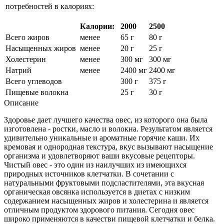
потребностей в калориях:
Калории:
2000
2500
Всего жиров
менее
65 г
80 г
Насыщенных жиров
менее
20 г
25 г
Холестерин
менее
300 мг
300 мг
Натрий
менее
2400 мг
2400 мг
Всего углеводов
300 г
375 г
Пищевые волокна
25 г
30 г
Описание
Здоровье дает лучшего качества овес, из которого она была
изготовлена - ​​ростки, масло и волокна. Результатом является
удивительно уникальные и ароматные горячие каши. Их
кремовая и однородная текстура, вкус вызывают насыщение
организма и удовлетворяют ваши вкусовые рецепторы.
Чистый овес - это один из наилучших из имеющихся
природных источников клетчатки. В сочетании с
натуральными фруктовыми подсластителями, эта вкусная
органическая овсянка используется в диетах с низким
содержанием насыщенных жиров и холестерина и является
отличным продуктом здорового питания. Сегодня овес
широко применяются в качестви пищевой клетчатки и белка.