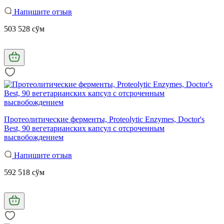
Напишите отзыв
503 528 сўм
Протеолитические ферменты, Proteolytic Enzymes, Doctor's
Best, 90 вегетарианских капсул с отсроченным
высвобождением
Напишите отзыв
592 518 сўм