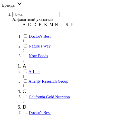
Бренды
Алфавитный указатель
A
C
D
E
K
M
N
P
S
Р
Doctor's Best
1
Nature's Way
2
Now Foods
2
A
A-Line
1
Allergy Research Group
1
C
California Gold Nutrition
2
D
Doctor's Best