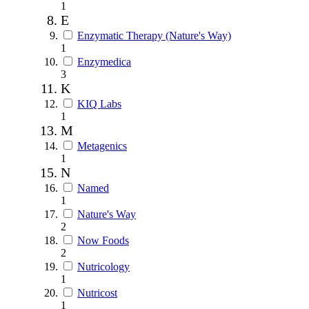
1
E
Enzymatic Therapy (Nature's Way)
1
Enzymedica
3
K
KIQ Labs
1
M
Metagenics
1
N
Named
1
Nature's Way
2
Now Foods
2
Nutricology
1
Nutricost
1