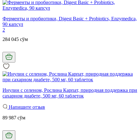
Ферменты и пробиотики, Digest Basic + Probiotics, Enzymedica,
90 капсул
2
284 045 сўм
Инулин с селеном, Рослина Карпат, природная поддержка при
сахарном диабете, 500 мг, 60 таблеток
Напишите отзыв
89 987 сўм