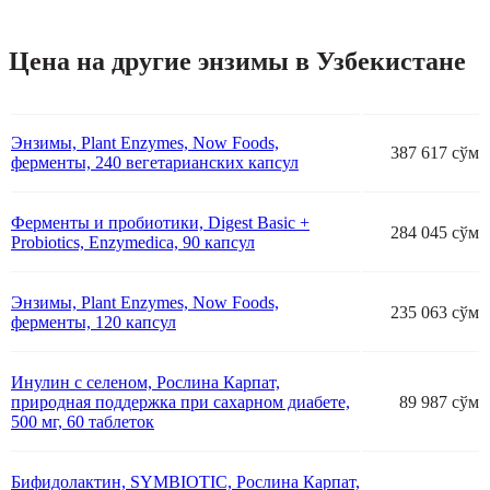
Цена на другие энзимы в Узбекистане
Энзимы, Plant Enzymes, Now Foods,
387 617 сўм
ферменты, 240 вегетарианских капсул
Ферменты и пробиотики, Digest Basic +
284 045 сўм
Probiotics, Enzymedica, 90 капсул
Энзимы, Plant Enzymes, Now Foods,
235 063 сўм
ферменты, 120 капсул
Инулин с селеном, Рослина Карпат,
природная поддержка при сахарном диабете,
89 987 сўм
500 мг, 60 таблеток
Бифидолактин, SYMBIOTIC, Рослина Карпат,