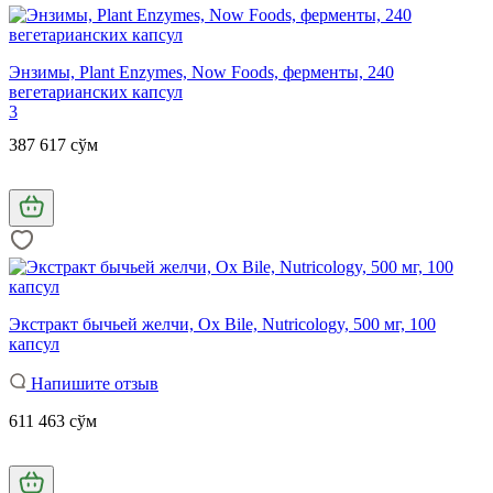
Энзимы, Plant Enzymes, Now Foods, ферменты, 240
вегетарианских капсул
3
387 617 сўм
Экстракт бычьей желчи, Ox Bile, Nutricology, 500 мг, 100
капсул
Напишите отзыв
611 463 сўм