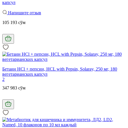
капсул
Напишите отзыв
105 193 сўм
Бетаин HCl + пепсин, HCL with Pepsin, Solaray, 250 мг, 180
вегетарианских капсул
2
347 983 сўм