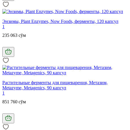
Энзимы, Plant Enzymes, Now Foods, ферменты, 120 капсул
1
235 063 сўм
Растительные ферменты для пищеварения, Метазим,
Metazyme, Metagenics, 90 капсул
1
851 760 сўм