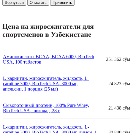
Вернуться
Очистить
Применить
Цена на жиросжигатели для
спортсменов в Узбекистане
Аминокислоты BCAA, BCAA 6000, BioTech
251 362 сўм
USA, 100 таблеток
L-карнитин, жиросжигатель, жидкость, L-
carnitine 3000, BioTech USA, 3000 мг,
24 823 сўм
апельсин, 1 порция (25 мл)
Сывороточный протеин, 100% Pure Whey,
21 438 сўм
BioTech USA, шоколад, 28 г
L-карнитин, жиросжигатель, жидкость, L-
carnitine 3000, BioTech USA, 3000 мг, лимон, 1
30 840 сўм