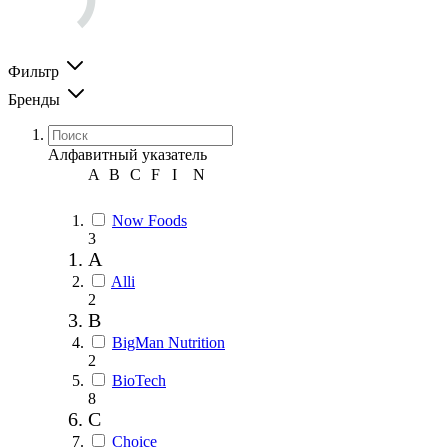
Фильтр
Бренды
Алфавитный указатель
A
B
C
F
I
N
Now Foods
3
A
Alli
2
B
BigMan Nutrition
2
BioTech
8
C
Choice