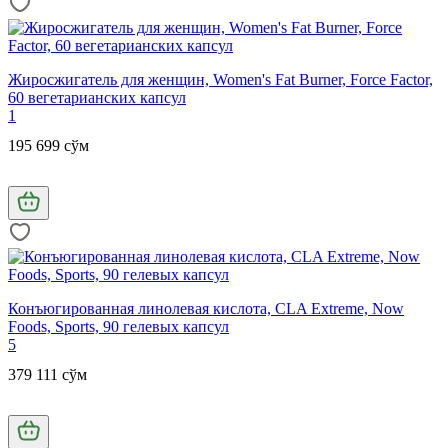
Жиросжигатель для женщин, Women's Fat Burner, Force Factor,
60 вегетарианских капсул
1
195 699 сўм
Конъюгированная линолевая кислота, CLA Extreme, Now
Foods, Sports, 90 гелевых капсул
5
379 111 сўм