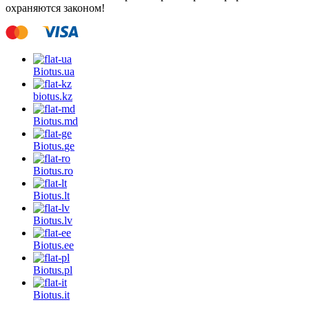
охраняются законом!
Biotus.
ua
biotus.
kz
Biotus.
md
Biotus.
ge
Biotus.
ro
Biotus.
lt
Biotus.
lv
Biotus.
ee
Biotus.
pl
Biotus.
it