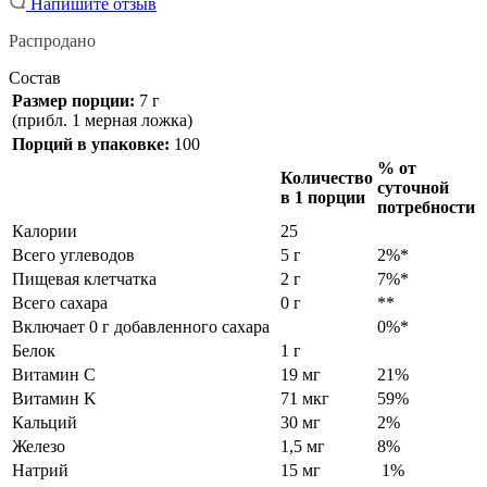
Напишите отзыв
Распродано
Состав
Размер порции:
7 г
(прибл. 1 мерная ложка)
Порций в упаковке:
100
% от
Количество
суточной
в 1 порции
потребности
Калории
25
Всего углеводов
5 г
2%*
Пищевая клетчатка
2 г
7%*
Всего сахара
0 г
**
Включает 0 г добавленного сахара
0%*
Белок
1 г
Витамин C
19 мг
21%
Витамин K
71 мкг
59%
Кальций
30 мг
2%
Железо
1,5 мг
8%
Натрий
15 мг
1%