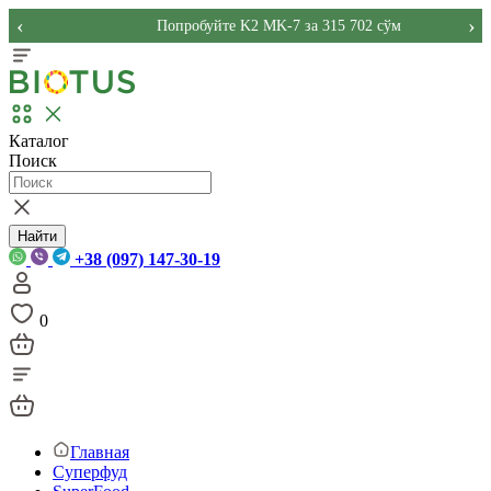
‹
›
Попробуйте K2 MK-7 за 315 702 сўм
Каталог
Поиск
Найти
+38 (097) 147-30-19
0
Главная
Суперфуд