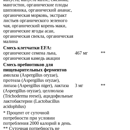
мангостин, органические плоды
шиповника, органический ананас,
органическая морковь, экстракт
листьев органического зеленого
чая, органический корень маки,
органические ягоды асаи,
органическая свекла, органическая
малина
Смесь клетчатки EFA:
органические семена льна,
467 мг
**
органическая камедь акации
Смесь пребиотиков для
пищеварительных ферментов
амилаза (Aspergillus oryzae),
протеаза (Aspergillus oryzae),
липаза (Aspergillus niger), лактаза
3 мг
**
(Aspergillus oryzae), целлюлаза
(Trichoderma reesei), ацидофильные
лактобактерии
(Lactobacillus
acidophilus)
* Процент от суточной
потребности при условии
потребления 2000 калорий в день.
** Суточная потребность не