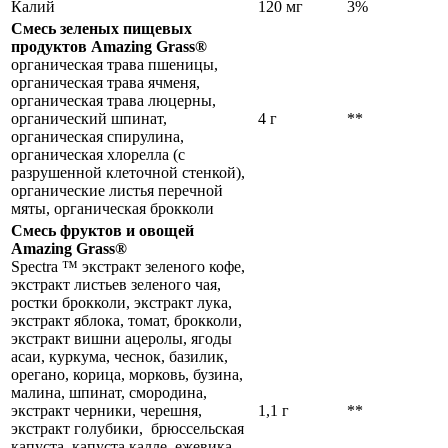
Калий
120 мг
3%
Смесь зеленых пищевых
продуктов Amazing Grass®
органическая трава пшеницы,
органическая трава ячменя,
органическая трава люцерны,
органический шпинат,
4 г
**
органическая спирулина,
органическая хлорелла (с
разрушенной клеточной стенкой),
органические листья перечной
мяты, органическая брокколи
Смесь фруктов и овощей
Amazing Grass®
Spectra ™ экстракт зеленого кофе,
экстракт листьев зеленого чая,
ростки брокколи, экстракт лука,
экстракт яблока, томат, брокколи,
экстракт вишни ацеролы, ягоды
асаи, куркума, чеснок, базилик,
орегано, корица, морковь, бузина,
малина, шпинат, смородина,
экстракт черники, черешня,
1,1 г
**
экстракт голубики, брюссельская
капуста, капуста калле, ежевика,