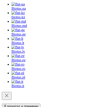
Biotus.
ua
biotus.
kz
Biotus.
md
Biotus.
ge
Biotus.
lt
Biotus.
lv
Biotus.
ee
Biotus.
ro
Biotus.
pl
Biotus.
it
Я прочитал и принимаю