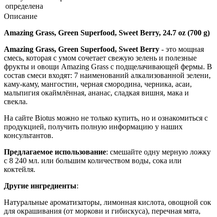
определена
Описание
Amazing Grass, Green Superfood, Sweet Berry, 24.7 oz (700 g)
Amazing Grass, Green Superfood, Sweet Berry
- это мощная
смесь, которая с умом сочетает свежую зелень и полезные
фрукты и овощи Amazing Grass с подщелачивающей фермы. В
состав смеси входят: 7 наименований алкализованной зелени,
каму-каму, мангостин, черная смородина, черника, асаи,
мальпигия окаймлённая, ананас, сладкая вишня, мака и
свекла.
На сайте Biotus можно не только купить, но и ознакомиться с
продукцией, получить полную информацию у наших
консультантов.
Предлагаемое использование
:
смешайте одну мерную ложку
с 8 240 мл. или большим количеством воды, сока или
коктейля.
Другие ингредиенты
:
Натуральные ароматизаторы, лимонная кислота, овощной сок
для окрашивания (от моркови и гибискуса), перечная мята,