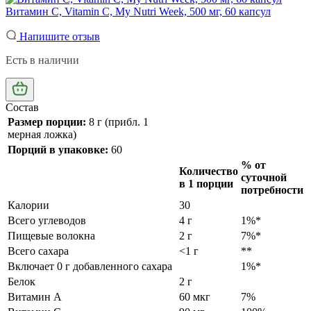
Витамин С, Vitamin C, My Nutri Week, 500 мг, 60 капсул
Напишите отзыв
Есть в наличии
Состав
Размер порции:
8 г (прибл. 1
мерная ложка)
Порций в упаковке:
60
% от
Количество
суточной
в 1 порции
потребности
Калории
30
Всего углеводов
4 г
1%*
Пищевые волокна
2 г
7%*
Всего сахара
<1 г
**
Включает 0 г добавленного сахара
1%*
Белок
2 г
Витамин А
60 мкг
7%