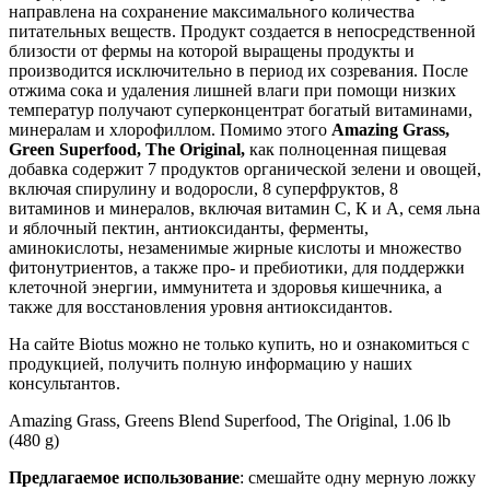
направлена на сохранение максимального количества
питательных веществ. Продукт создается в непосредственной
близости от фермы на которой выращены продукты и
производится исключительно в период их созревания. После
отжима сока и удаления лишней влаги при помощи низких
температур получают суперконцентрат богатый витаминами,
минералам и хлорофиллом. Помимо этого
Amazing Grass,
Green Superfood, The Original,
как полноценная пищевая
добавка содержит 7 продуктов органической зелени и овощей,
включая спирулину и водоросли, 8 суперфруктов, 8
витаминов и минералов, включая витамин С, К и А, семя льна
и яблочный пектин, антиоксиданты, ферменты,
аминокислоты, незаменимые жирные кислоты и множество
фитонутриентов, а также про- и пребиотики, для поддержки
клеточной энергии, иммунитета и здоровья кишечника, а
также для восстановления уровня антиоксидантов.
На сайте Biotus можно не только купить, но и ознакомиться с
продукцией, получить полную информацию у наших
консультантов.
Amazing Grass, Greens Blend Superfood, The Original, 1.06 lb
(480 g)
Предлагаемое использование
:
смешайте одну мерную ложку