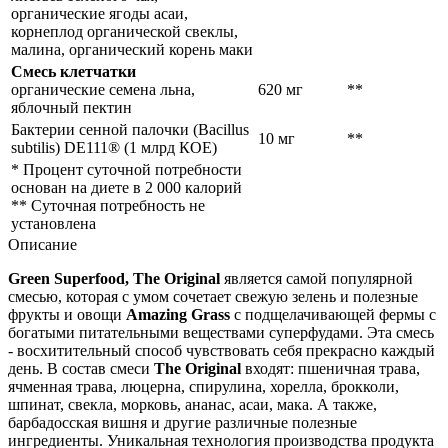
органические ягоды асаи,
корнеплод органической свеклы,
малина, органический корень маки
Cмесь клетчатки
органические семена льна,
620 мг
**
яблочный пектин
Бактерии сенной палочки (Bacillus
10 мг
**
subtilis) DE111® (1 млрд КОЕ)
* Процент суточной потребности
основан на диете в 2 000 калорий
** Суточная потребность не
установлена
Описание
Green Superfood, The Original
является самой популярной
смесью, которая с умом сочетает свежую зелень и полезные
фрукты и овощи
Amazing Grass
с подщелачивающей фермы с
богатыми питательными веществами суперфудами. Эта смесь
- восхитительный способ чувствовать себя прекрасно каждый
день. В состав смеси
The Original
входят: пшеничная трава,
ячменная трава, люцерна, спирулина, хорелла, брокколи,
шпинат, свекла, морковь, ананас, асаи, мака. А также,
барбадосская вишня и другие различные полезные
ингредиенты. Уникальная технология производства продукта