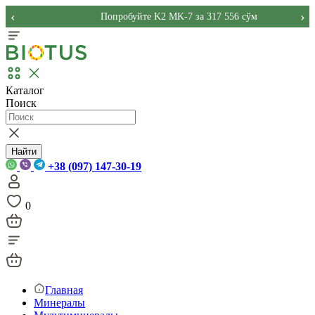
‹
›
Попробуйте K2 MK-7 за 317 556 сўм
Каталог
Поиск
Найти
+38 (097) 147-30-19
0
Главная
Минералы