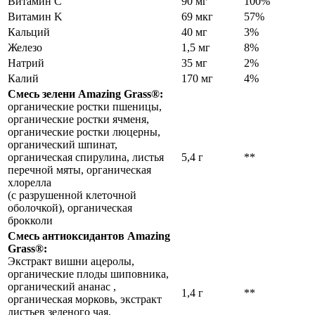
Витамин С
90 мг
100%
Витамин K
69 мкг
57%
Кальций
40 мг
3%
Железо
1,5 мг
8%
Натрий
35 мг
2%
Калий
170 мг
4%
Смесь зелени Amazing Grass®:
органические ростки пшеницы,
органические ростки ячменя,
органические ростки люцерны,
органический шпинат,
органическая спирулина, листья
5,4 г
**
перечной мяты, органическая
хлорелла
(с разрушенной клеточной
оболочкой), органическая
брокколи
Смесь антиоксидантов Amazing
Grass®:
Экстракт вишни ацеролы,
органические плоды шиповника,
органический ананас ,
1,4 г
**
органическая морковь, экстракт
листьев зеленого чая,