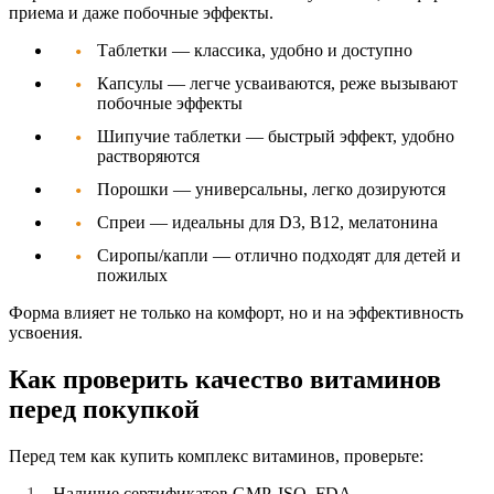
приема и даже побочные эффекты.
Таблетки
— классика, удобно и доступно
Капсулы
— легче усваиваются, реже вызывают
побочные эффекты
Шипучие таблетки
— быстрый эффект, удобно
растворяются
Порошки
— универсальны, легко дозируются
Спреи
— идеальны для D3, B12, мелатонина
Сиропы/капли
— отлично подходят для детей и
пожилых
Форма влияет не только на комфорт, но и на эффективность
усвоения.
Как проверить качество витаминов
перед покупкой
Перед тем как
купить комплекс витаминов
, проверьте:
Наличие сертификатов GMP, ISO, FDA