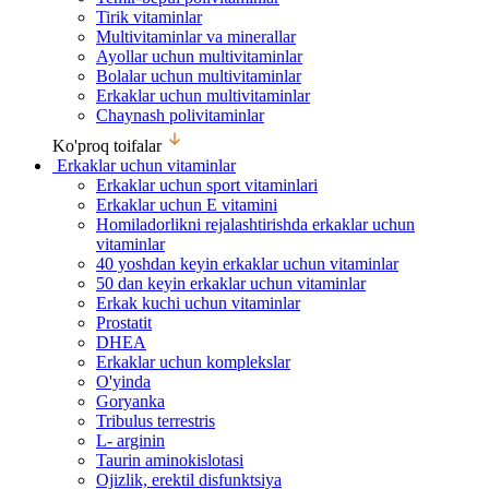
Tirik vitaminlar
Multivitaminlar va minerallar
Ayollar uchun multivitaminlar
Bolalar uchun multivitaminlar
Erkaklar uchun multivitaminlar
Chaynash polivitaminlar
Ko'proq toifalar
Erkaklar uchun vitaminlar
Erkaklar uchun sport vitaminlari
Erkaklar uchun E vitamini
Homiladorlikni rejalashtirishda erkaklar uchun
vitaminlar
40 yoshdan keyin erkaklar uchun vitaminlar
50 dan keyin erkaklar uchun vitaminlar
Erkak kuchi uchun vitaminlar
Prostatit
DHEA
Erkaklar uchun komplekslar
O'yinda
Goryanka
Tribulus terrestris
L- arginin
Taurin aminokislotasi
Ojizlik, erektil disfunktsiya