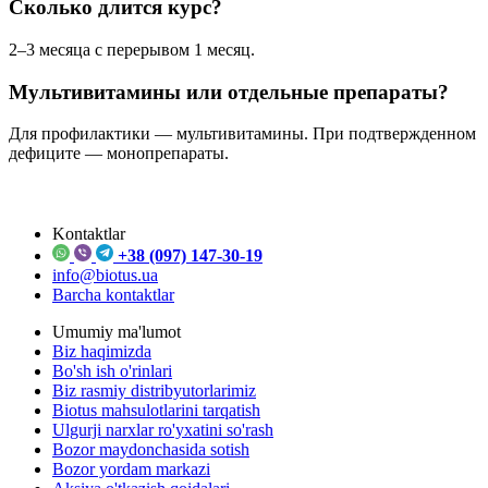
Сколько длится курс?
2–3 месяца с перерывом 1 месяц.
Мультивитамины или отдельные препараты?
Для профилактики — мультивитамины. При подтвержденном
дефиците — монопрепараты.
Kontaktlar
+38 (097) 147-30-19
info@biotus.ua
Barcha kontaktlar
Umumiy ma'lumot
Biz haqimizda
Bo'sh ish o'rinlari
Biz rasmiy distribyutorlarimiz
Biotus mahsulotlarini tarqatish
Ulgurji narxlar ro'yxatini so'rash
Bozor maydonchasida sotish
Bozor yordam markazi