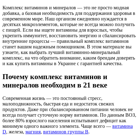
Комплекс витаминов и минералов — это не просто модная
добавка, а базовая необходимость для поддержания здоровья в
современном мире. Наш организм ежедневно нуждается в
десятках микроэлементов, которые не всегда можно получить
с пищей. Если вы ищете
витамины для взрослых
, чтобы
укрепить иммунитет, восстановить энергию и сбалансировать
внутренние процессы — правильный
комплекс витаминов
станет вашим надежным помощником. В этом материале вы
узнаете, как выбрать
лучший витаминно-минеральный
комплекс
, на что обратить внимание, каким брендам доверять
и как
купить витамины в Украине
с гарантией качества.
Почему комплекс витаминов и
минералов необходим в 21 веке
Современная жизнь — это постоянный стресс,
малоподвижность, быстрая еда и недостаток свежих
продуктов. Даже при сбалансированном питании человек не
всегда получает суточную норму витаминов. По данным ВОЗ,
более 80% взрослого населения испытывают дефицит как
минимум одного важного элемента. Чаще всего —
витамина
D
, железа,
магния
,
витаминов группы B
.