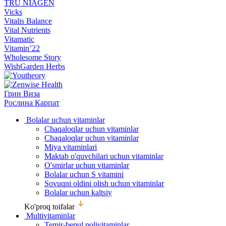
TRU NIAGEN
Vicks
Vitalis Balance
Vital Nutrients
Vitamatic
Vitamin’22
Wholesome Story
WishGarden Herbs
Грин Виза
Рослина Карпат
Bolalar uchun vitaminlar
Chaqaloqlar uchun vitaminlar
Chaqaloqlar uchun vitaminlar
Miya vitaminlari
Maktab o'quvchilari uchun vitaminlar
O'smirlar uchun vitaminlar
Bolalar uchun S vitamini
Sovuqni oldini olish uchun vitaminlar
Bolalar uchun kaltsiy
Ko'proq toifalar
Multivitaminlar
Temir-bepul polivitaminlar