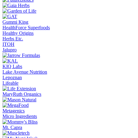
Gummi King
HealthForce Superfoods
Healthy Origins
Herbs Etc.
ITOH
Jalupro
KIQ Labs
Lake Avenue Nutrition
Lepoznan
Lifeable
MaryRuth Organics
Metagenics
Micro Ingredients
Mt. Capra