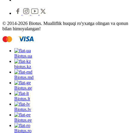
© 2014-2026 Biotus. Mualliflik huquqi ro'yxatga olingan va qonun
bilan himoyalangan!
Biotus.
ua
biotus.
kz
Biotus.
md
Biotus.
ge
Biotus.
lt
Biotus.
lv
Biotus.
ee
Biotus.
ro