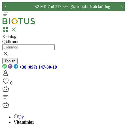
‹
›
K2 MK-7 ni 317 556 сўм narxda sinab ko‘ring
Katalog
Qidirmoq
Topish
+38 (097) 147-30-19
0
Uy
Vitaminlar