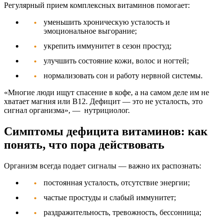
Регулярный прием
комплексных витаминов
помогает:
уменьшить хроническую усталость и
эмоциональное выгорание;
укрепить иммунитет в сезон простуд;
улучшить состояние кожи, волос и ногтей;
нормализовать сон и работу нервной системы.
«Многие люди ищут спасение в кофе, а на самом деле им не
хватает магния или B12. Дефицит — это не усталость, это
сигнал организма»
, — нутрициолог.
Симптомы дефицита витаминов: как
понять, что пора действовать
Организм всегда подает сигналы — важно их распознать:
постоянная усталость, отсутствие энергии;
частые простуды и слабый иммунитет;
раздражительность, тревожность, бессонница;