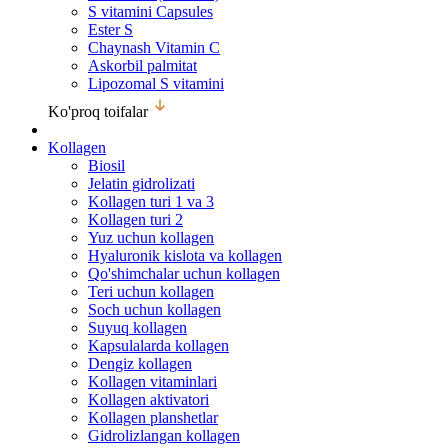
S vitamini Capsules
Ester S
Chaynash Vitamin C
Askorbil palmitat
Lipozomal S vitamini
Ko'proq toifalar
Kollagen
Biosil
Jelatin gidrolizati
Kollagen turi 1 va 3
Kollagen turi 2
Yuz uchun kollagen
Hyaluronik kislota va kollagen
Qo'shimchalar uchun kollagen
Teri uchun kollagen
Soch uchun kollagen
Suyuq kollagen
Kapsulalarda kollagen
Dengiz kollagen
Kollagen vitaminlari
Kollagen aktivatori
Kollagen planshetlar
Gidrolizlangan kollagen