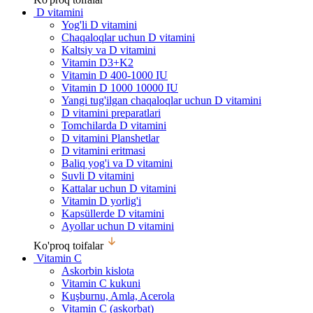
D vitamini
Yog'li D vitamini
Chaqaloqlar uchun D vitamini
Kaltsiy va D vitamini
Vitamin D3+K2
Vitamin D 400-1000 IU
Vitamin D 1000 10000 IU
Yangi tug'ilgan chaqaloqlar uchun D vitamini
D vitamini preparatlari
Tomchilarda D vitamini
D vitamini Planshetlar
D vitamini eritmasi
Baliq yog'i va D vitamini
Suvli D vitamini
Kattalar uchun D vitamini
Vitamin D yorlig'i
Kapsüllerde D vitamini
Ayollar uchun D vitamini
Ko'proq toifalar
Vitamin C
Askorbin kislota
Vitamin C kukuni
Kuşburnu, Amla, Acerola
Vitamin C (askorbat)