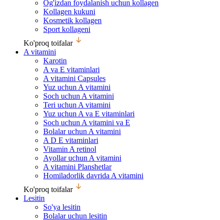
Og'izdan foydalanish uchun kollagen
Kollagen kukuni
Kosmetik kollagen
Sport kollageni
Ko'proq toifalar
A vitamini
Karotin
A va E vitaminlari
A vitamini Capsules
Yuz uchun A vitamini
Soch uchun A vitamini
Teri uchun A vitamini
Yuz uchun A va E vitaminlari
Soch uchun A vitamini va E
Bolalar uchun A vitamini
A D E vitaminlari
Vitamin A retinol
Ayollar uchun A vitamini
A vitamini Planshetlar
Homiladorlik davrida A vitamini
Ko'proq toifalar
Lesitin
So'ya lesitin
Bolalar uchun lesitin