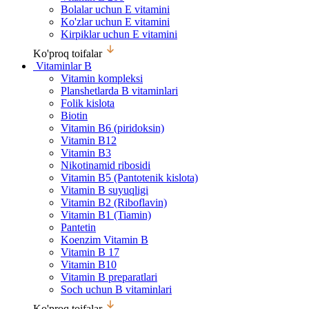
Bolalar uchun E vitamini
Ko'zlar uchun E vitamini
Kirpiklar uchun E vitamini
Ko'proq toifalar
Vitaminlar B
Vitamin kompleksi
Planshetlarda B vitaminlari
Folik kislota
Biotin
Vitamin B6 (piridoksin)
Vitamin B12
Vitamin B3
Nikotinamid ribosidi
Vitamin B5 (Pantotenik kislota)
Vitamin B suyuqligi
Vitamin B2 (Riboflavin)
Vitamin B1 (Tiamin)
Pantetin
Koenzim Vitamin B
Vitamin B 17
Vitamin B10
Vitamin B preparatlari
Soch uchun B vitaminlari
Ko'proq toifalar