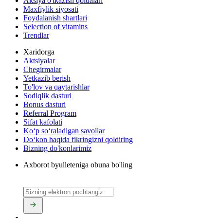
Aksiya o'tkazish qoidalari
Maxfiylik siyosati
Foydalanish shartlari
Selection of vitamins
Trendlar
Xaridorga
Aktsiyalar
Chegirmalar
Yetkazib berish
To'lov va qaytarishlar
Sodiqlik dasturi
Bonus dasturi
Referral Program
Sifat kafolati
Ko‘p so‘raladigan savollar
Do‘kon haqida fikringizni qoldiring
Bizning do'konlarimiz
Axborot byulleteniga obuna bo'ling