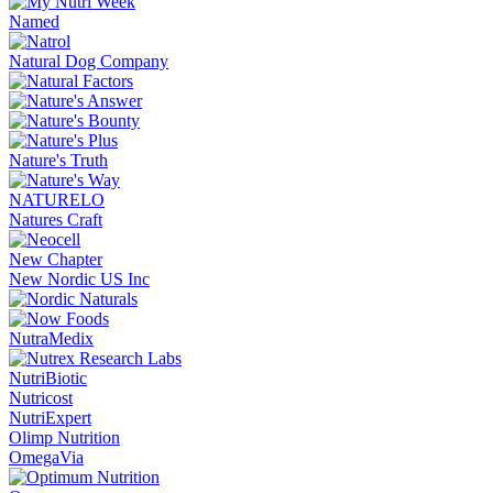
Named
Natural Dog Company
Nature's Truth
NATURELO
Natures Craft
New Chapter
New Nordic US Inc
NutraMedix
NutriBiotic
Nutricost
NutriExpert
Olimp Nutrition
OmegaVia