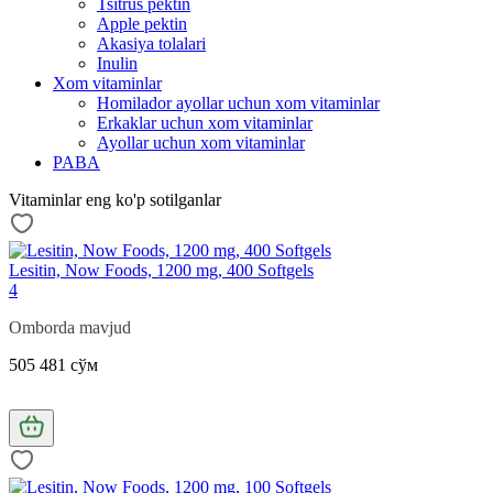
Tsitrus pektin
Apple pektin
Akasiya tolalari
Inulin
Xom vitaminlar
Homilador ayollar uchun xom vitaminlar
Erkaklar uchun xom vitaminlar
Ayollar uchun xom vitaminlar
PABA
Vitaminlar eng ko'p sotilganlar
Lesitin, Now Foods, 1200 mg, 400 Softgels
4
Omborda mavjud
505 481 сўм