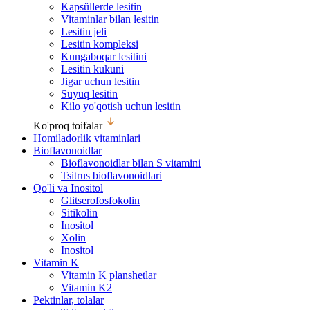
Kapsüllerde lesitin
Vitaminlar bilan lesitin
Lesitin jeli
Lesitin kompleksi
Kungaboqar lesitini
Lesitin kukuni
Jigar uchun lesitin
Suyuq lesitin
Kilo yo'qotish uchun lesitin
Ko'proq toifalar
Homiladorlik vitaminlari
Bioflavonoidlar
Bioflavonoidlar bilan S vitamini
Tsitrus bioflavonoidlari
Qo'li va Inositol
Glitserofosfokolin
Sitikolin
Inositol
Xolin
Inositol
Vitamin K
Vitamin K planshetlar
Vitamin K2
Pektinlar, tolalar