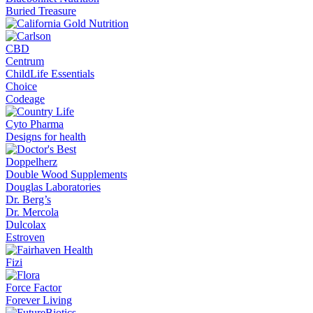
Buried Treasure
CBD
Centrum
ChildLife Essentials
Choice
Codeage
Cyto Pharma
Designs for health
Doppelherz
Double Wood Supplements
Douglas Laboratories
Dr. Berg’s
Dr. Mercola
Dulcolax
Estroven
Fizi
Force Factor
Forever Living