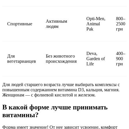
Opti-Men,
800–
Активным
Спортивные
Animal
2500
людям
Pak
грн
Deva,
400–
Для
Без животного
Garden of
900
вегетарианцев
происхождения
Life
грн
Для людей старшего возраста лучше выбирать комплексы с
повышенным содержанием витамина D3, кальция, магния.
Женщинам — с фолиевой кислотой и железом.
В какой форме лучше принимать
витамины?
Форма имеет значение! От нее зависит усвоение, комфорт