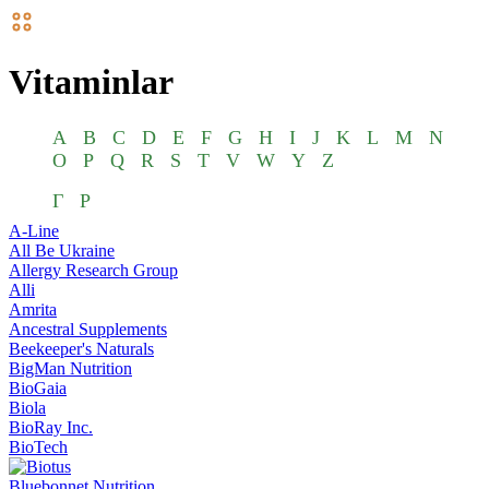
Vitaminlar
A
B
C
D
E
F
G
H
I
J
K
L
M
N
O
P
Q
R
S
T
V
W
Y
Z
Г
Р
A-Line
All Be Ukraine
Allergy Research Group
Alli
Amrita
Ancestral Supplements
Beekeeper's Naturals
BigMan Nutrition
BioGaia
Biola
BioRay Inc.
BioTech
Bluebonnet Nutrition