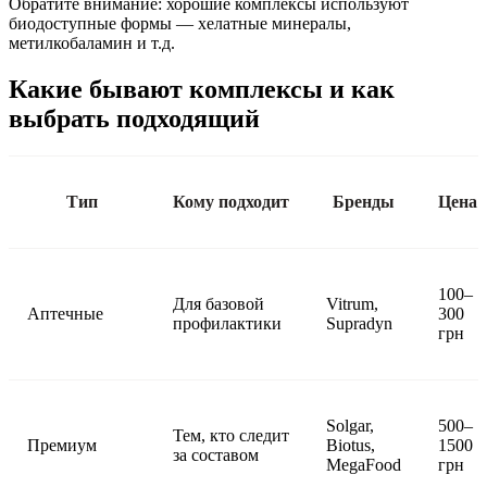
Обратите внимание: хорошие комплексы используют
биодоступные формы — хелатные минералы,
метилкобаламин и т.д.
Какие бывают комплексы и как
выбрать подходящий
Тип
Кому подходит
Бренды
Цена
100–
Для базовой
Vitrum,
Аптечные
300
профилактики
Supradyn
грн
Solgar,
500–
Тем, кто следит
Премиум
Biotus,
1500
за составом
MegaFood
грн