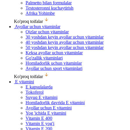
Palmetto bilan formulalar
Testosteronni kuchaytirish
Afrika Yohimbe
Ko'proq toifalar
Ayollar uchun vitaminlar
Qizlar uchun vitaminlar
30 yoshdan keyin ayollar uchun vitaminlar
40 yoshdan keyin ayollar uchun vitaminlar
50 yoshdan keyin ayollar uchun vitaminlar
Keksa ayollar uchun vitaminlar
Go'zallik vitaminlari
Homiladorlik uchun vitaminlar
Ayollar uchun sport vitaminlari
Ko'proq toifalar
E vitamini
E kapsulalarda
Tokoferol
Suyuq E vitamini
Homiladorlik davrida E vitamini
Ayollar uchun E vitamini
Yog 'ichida E vitamini
Vitamin E 400
Vitamin E yog'i
Vitamin E 200