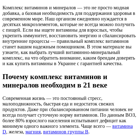
Комплекс витаминов и минералов — это не просто модная
добавка, а базовая необходимость для поддержания здоровья в
современном мире. Наш организм ежедневно нуждается в
десятках микроэлементов, которые не всегда можно получить
с пищей. Если вы ищете
витамины для взрослых
, чтобы
укрепить иммунитет, восстановить энергию и сбалансировать
внутренние процессы — правильный
комплекс витаминов
станет вашим надежным помощником. В этом материале вы
узнаете, как выбрать
лучший витаминно-минеральный
комплекс
, на что обратить внимание, каким брендам доверять
и как
купить витамины в Украине
с гарантией качества.
Почему комплекс витаминов и
минералов необходим в 21 веке
Современная жизнь — это постоянный стресс,
малоподвижность, быстрая еда и недостаток свежих
продуктов. Даже при сбалансированном питании человек не
всегда получает суточную норму витаминов. По данным ВОЗ,
более 80% взрослого населения испытывают дефицит как
минимум одного важного элемента. Чаще всего —
витамина
D
, железа,
магния
,
витаминов группы B
.