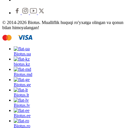
© 2014-2026 Biotus. Mualliflik huquqi ro'yxatga olingan va qonun
bilan himoyalangan!
Biotus.
ua
biotus.
kz
Biotus.
md
Biotus.
ge
Biotus.
lt
Biotus.
lv
Biotus.
ee
Biotus.
ro