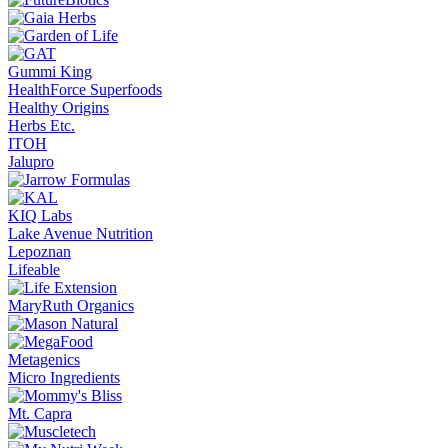
Gummi King
HealthForce Superfoods
Healthy Origins
Herbs Etc.
ITOH
Jalupro
KIQ Labs
Lake Avenue Nutrition
Lepoznan
Lifeable
MaryRuth Organics
Metagenics
Micro Ingredients
Mt. Capra