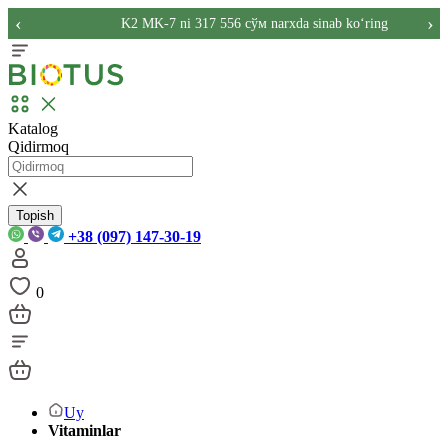
‹
›
K2 MK-7 ni 317 556 сўм narxda sinab ko‘ring
Katalog
Qidirmoq
Topish
+38 (097) 147-30-19
0
Uy
Vitaminlar