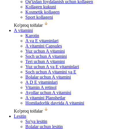
Og'izdan foydalanish uchun kollagen
Kollagen kukuni
Kosmetik kollagen
Sport kollageni
Ko'proq toifalar
A vitamini
Karotin
A va E vitaminlari
A vitamini Capsules
Yuz uchun A vitamini
Soch uchun A vitamini
Teri uchun A vitamini
Yuz uchun A va E vitaminlari
Soch uchun A vitamini va E
Bolalar uchun A vitamini
A D E vitaminlari
Vitamin A retinol
Ayollar uchun A vitamini
A vitamini Planshetlar
Homiladorlik davrida A vitamini
Ko'proq toifalar
Lesitin
So'ya lesitin
Bolalar uchun lesitin