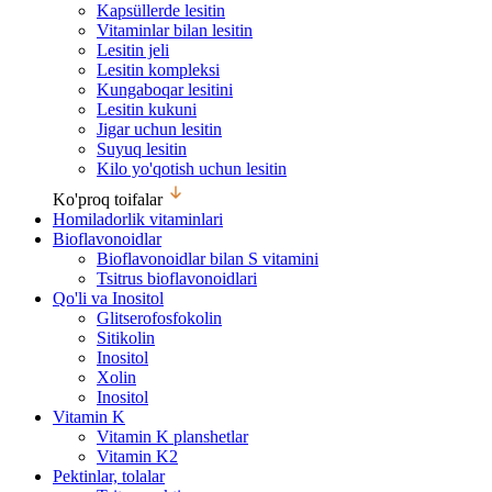
Kapsüllerde lesitin
Vitaminlar bilan lesitin
Lesitin jeli
Lesitin kompleksi
Kungaboqar lesitini
Lesitin kukuni
Jigar uchun lesitin
Suyuq lesitin
Kilo yo'qotish uchun lesitin
Ko'proq toifalar
Homiladorlik vitaminlari
Bioflavonoidlar
Bioflavonoidlar bilan S vitamini
Tsitrus bioflavonoidlari
Qo'li va Inositol
Glitserofosfokolin
Sitikolin
Inositol
Xolin
Inositol
Vitamin K
Vitamin K planshetlar
Vitamin K2
Pektinlar, tolalar