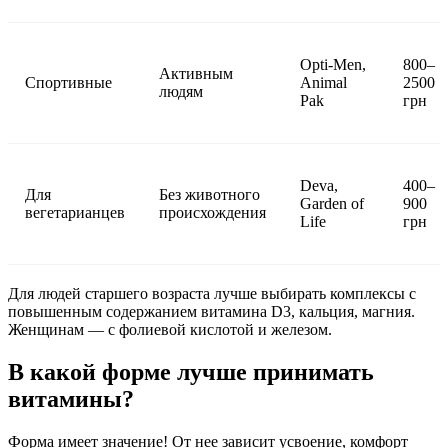
Opti-Men,
800–
Активным
Спортивные
Animal
2500
людям
Pak
грн
Deva,
400–
Для
Без животного
Garden of
900
вегетарианцев
происхождения
Life
грн
Для людей старшего возраста лучше выбирать комплексы с
повышенным содержанием витамина D3, кальция, магния.
Женщинам — с фолиевой кислотой и железом.
В какой форме лучше принимать
витамины?
Форма имеет значение! От нее зависит усвоение, комфорт