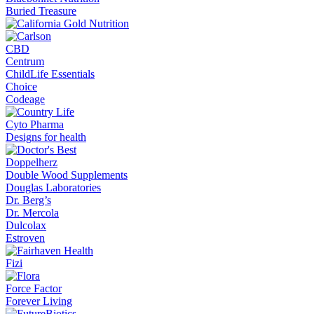
Buried Treasure
CBD
Centrum
ChildLife Essentials
Choice
Codeage
Cyto Pharma
Designs for health
Doppelherz
Double Wood Supplements
Douglas Laboratories
Dr. Berg’s
Dr. Mercola
Dulcolax
Estroven
Fizi
Force Factor
Forever Living