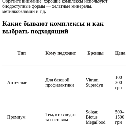
Обратите внимание: хорошие комплексы используют
биодоступные формы — хелатные минералы,
метилкобаламин и т.д.
Какие бывают комплексы и как
выбрать подходящий
Тип
Кому подходит
Бренды
Цена
100–
Для базовой
Vitrum,
Аптечные
300
профилактики
Supradyn
грн
Solgar,
500–
Тем, кто следит
Премиум
Biotus,
1500
за составом
MegaFood
грн