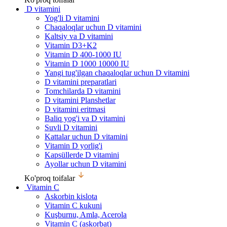
D vitamini
Yog'li D vitamini
Chaqaloqlar uchun D vitamini
Kaltsiy va D vitamini
Vitamin D3+K2
Vitamin D 400-1000 IU
Vitamin D 1000 10000 IU
Yangi tug'ilgan chaqaloqlar uchun D vitamini
D vitamini preparatlari
Tomchilarda D vitamini
D vitamini Planshetlar
D vitamini eritmasi
Baliq yog'i va D vitamini
Suvli D vitamini
Kattalar uchun D vitamini
Vitamin D yorlig'i
Kapsüllerde D vitamini
Ayollar uchun D vitamini
Ko'proq toifalar
Vitamin C
Askorbin kislota
Vitamin C kukuni
Kuşburnu, Amla, Acerola
Vitamin C (askorbat)