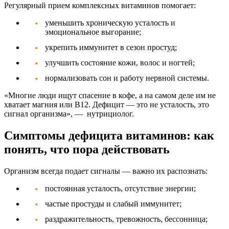
Регулярный прием
комплексных витаминов
помогает:
уменьшить хроническую усталость и
эмоциональное выгорание;
укрепить иммунитет в сезон простуд;
улучшить состояние кожи, волос и ногтей;
нормализовать сон и работу нервной системы.
«Многие люди ищут спасение в кофе, а на самом деле им не
хватает магния или B12. Дефицит — это не усталость, это
сигнал организма»
, — нутрициолог.
Симптомы дефицита витаминов: как
понять, что пора действовать
Организм всегда подает сигналы — важно их распознать:
постоянная усталость, отсутствие энергии;
частые простуды и слабый иммунитет;
раздражительность, тревожность, бессонница;