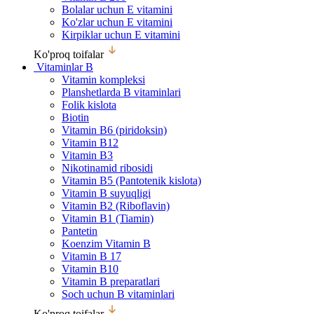
Bolalar uchun E vitamini
Ko'zlar uchun E vitamini
Kirpiklar uchun E vitamini
Ko'proq toifalar
Vitaminlar B
Vitamin kompleksi
Planshetlarda B vitaminlari
Folik kislota
Biotin
Vitamin B6 (piridoksin)
Vitamin B12
Vitamin B3
Nikotinamid ribosidi
Vitamin B5 (Pantotenik kislota)
Vitamin B suyuqligi
Vitamin B2 (Riboflavin)
Vitamin B1 (Tiamin)
Pantetin
Koenzim Vitamin B
Vitamin B 17
Vitamin B10
Vitamin B preparatlari
Soch uchun B vitaminlari
Ko'proq toifalar