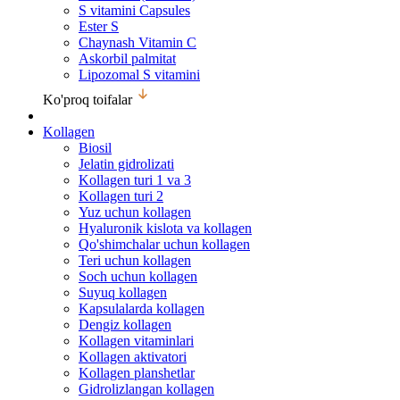
S vitamini Capsules
Ester S
Chaynash Vitamin C
Askorbil palmitat
Lipozomal S vitamini
Ko'proq toifalar
Kollagen
Biosil
Jelatin gidrolizati
Kollagen turi 1 va 3
Kollagen turi 2
Yuz uchun kollagen
Hyaluronik kislota va kollagen
Qo'shimchalar uchun kollagen
Teri uchun kollagen
Soch uchun kollagen
Suyuq kollagen
Kapsulalarda kollagen
Dengiz kollagen
Kollagen vitaminlari
Kollagen aktivatori
Kollagen planshetlar
Gidrolizlangan kollagen