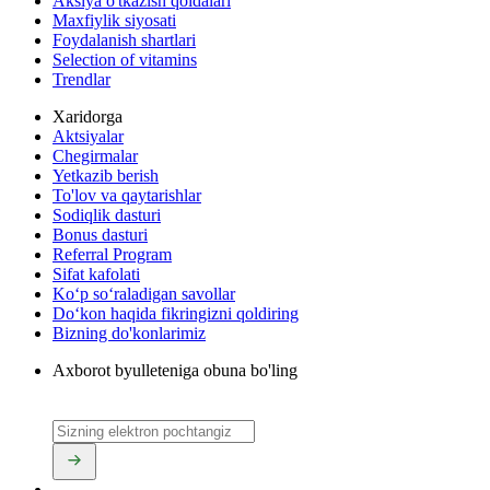
Aksiya o'tkazish qoidalari
Maxfiylik siyosati
Foydalanish shartlari
Selection of vitamins
Trendlar
Xaridorga
Aktsiyalar
Chegirmalar
Yetkazib berish
To'lov va qaytarishlar
Sodiqlik dasturi
Bonus dasturi
Referral Program
Sifat kafolati
Ko‘p so‘raladigan savollar
Do‘kon haqida fikringizni qoldiring
Bizning do'konlarimiz
Axborot byulleteniga obuna bo'ling