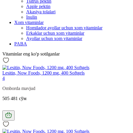
Tsitrus pektin
Apple pektin
Akasiya tolalari
Inulin
Xom vitaminlar
Homilador ayollar uchun xom vitaminlar
Erkaklar uchun xom vitaminlar
Ayollar uchun xom vitaminlar
PABA
Vitaminlar eng ko'p sotilganlar
Lesitin, Now Foods, 1200 mg, 400 Softgels
4
Omborda mavjud
505 481 сўм