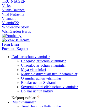
TRU NIAGEN
Vicks
Vitalis Balance
Vital Nutrients
Vitamatic
Vitamin’22
Wholesome Story
WishGarden Herbs
Грин Виза
Рослина Карпат
Bolalar uchun vitaminlar
Chaqaloqlar uchun vitaminlar
Chaqaloqlar uchun vitaminlar
Miya vitaminlari
Maktab o'quvchilari uchun vitaminlar
O'smirlar uchun vitaminlar
Bolalar uchun S vitamini
Sovuqni oldini olish uchun vitaminlar
Bolalar uchun kaltsiy
Ko'proq toifalar
Multivitaminlar
Temir-bepul polivitaminlar