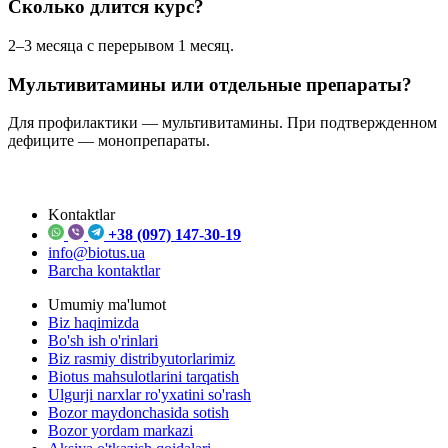
Сколько длится курс?
2–3 месяца с перерывом 1 месяц.
Мультивитамины или отдельные препараты?
Для профилактики — мультивитамины. При подтвержденном
дефиците — монопрепараты.
Kontaktlar
+38 (097) 147-30-19
info@biotus.ua
Barcha kontaktlar
Umumiy ma'lumot
Biz haqimizda
Bo'sh ish o'rinlari
Biz rasmiy distribyutorlarimiz
Biotus mahsulotlarini tarqatish
Ulgurji narxlar ro'yxatini so'rash
Bozor maydonchasida sotish
Bozor yordam markazi