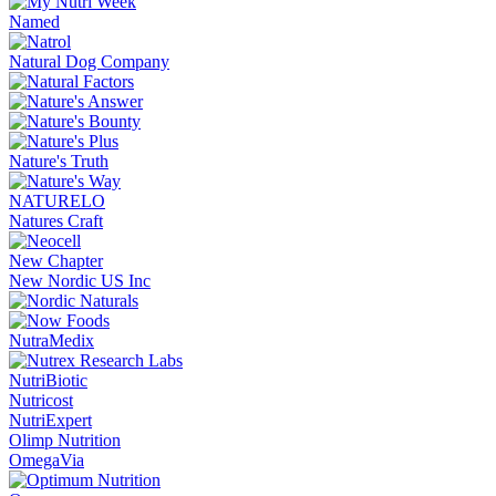
Named
Natural Dog Company
Nature's Truth
NATURELO
Natures Craft
New Chapter
New Nordic US Inc
NutraMedix
NutriBiotic
Nutricost
NutriExpert
Olimp Nutrition
OmegaVia