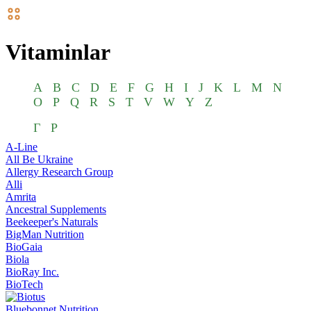
Vitaminlar
A
B
C
D
E
F
G
H
I
J
K
L
M
N
O
P
Q
R
S
T
V
W
Y
Z
Г
Р
A-Line
All Be Ukraine
Allergy Research Group
Alli
Amrita
Ancestral Supplements
Beekeeper's Naturals
BigMan Nutrition
BioGaia
Biola
BioRay Inc.
BioTech
Bluebonnet Nutrition