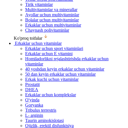
Tirik vitaminlar
Multivitaminlar va minerallar
Ayollar uchun multivitaminlar
Bolalar uchun multivitaminlar
Erkaklar uchun multivitaminlar
Chaynash polivitaminlar
Ko'proq toifalar
Erkaklar uchun vitaminlar
Erkaklar uchun sport vitaminlari
Erkaklar uchun E vitamini
Homiladorlikni rejalashtirishda erkaklar uchun
vitaminlar
40 yoshdan keyin erkaklar uchun vitaminlar
50 dan keyin erkaklar uchun vitaminlar
Erkak kuchi uchun vitaminlar
Prostatit
DHEA
Erkaklar uchun komplekslar
O'yinda
Goryanka
Tribulus terrestris
L- arginin
Taurin aminokislotasi
Ojizlik, erektil disfunktsiya