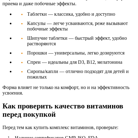
приема и даже побочные эффекты.
Таблетки
— классика, удобно и доступно
Капсулы
— легче усваиваются, реже вызывают
побочные эффекты
Шипучие таблетки
— быстрый эффект, удобно
растворяются
Порошки
— универсальны, легко дозируются
Спреи
— идеальны для D3, B12, мелатонина
Сиропы/капли
— отлично подходят для детей и
пожилых
Форма влияет не только на комфорт, но и на эффективность
усвоения.
Как проверить качество витаминов
перед покупкой
Перед тем как
купить комплекс витаминов
, проверьте:
Наличие сертификатов GMP, ISO, FDA