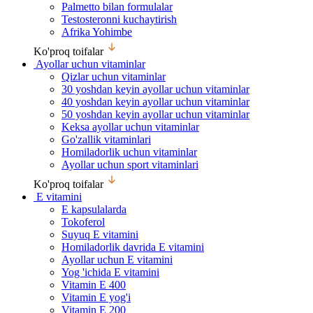
Palmetto bilan formulalar
Testosteronni kuchaytirish
Afrika Yohimbe
Ko'proq toifalar
Ayollar uchun vitaminlar
Qizlar uchun vitaminlar
30 yoshdan keyin ayollar uchun vitaminlar
40 yoshdan keyin ayollar uchun vitaminlar
50 yoshdan keyin ayollar uchun vitaminlar
Keksa ayollar uchun vitaminlar
Go'zallik vitaminlari
Homiladorlik uchun vitaminlar
Ayollar uchun sport vitaminlari
Ko'proq toifalar
E vitamini
E kapsulalarda
Tokoferol
Suyuq E vitamini
Homiladorlik davrida E vitamini
Ayollar uchun E vitamini
Yog 'ichida E vitamini
Vitamin E 400
Vitamin E yog'i
Vitamin E 200