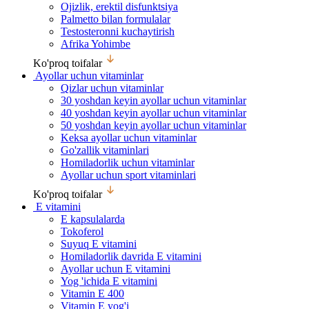
Ojizlik, erektil disfunktsiya
Palmetto bilan formulalar
Testosteronni kuchaytirish
Afrika Yohimbe
Ko'proq toifalar
Ayollar uchun vitaminlar
Qizlar uchun vitaminlar
30 yoshdan keyin ayollar uchun vitaminlar
40 yoshdan keyin ayollar uchun vitaminlar
50 yoshdan keyin ayollar uchun vitaminlar
Keksa ayollar uchun vitaminlar
Go'zallik vitaminlari
Homiladorlik uchun vitaminlar
Ayollar uchun sport vitaminlari
Ko'proq toifalar
E vitamini
E kapsulalarda
Tokoferol
Suyuq E vitamini
Homiladorlik davrida E vitamini
Ayollar uchun E vitamini
Yog 'ichida E vitamini
Vitamin E 400
Vitamin E yog'i