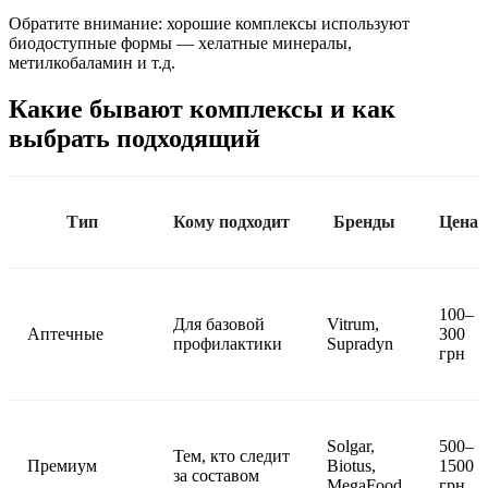
Обратите внимание: хорошие комплексы используют
биодоступные формы — хелатные минералы,
метилкобаламин и т.д.
Какие бывают комплексы и как
выбрать подходящий
Тип
Кому подходит
Бренды
Цена
100–
Для базовой
Vitrum,
Аптечные
300
профилактики
Supradyn
грн
Solgar,
500–
Тем, кто следит
Премиум
Biotus,
1500
за составом
MegaFood
грн