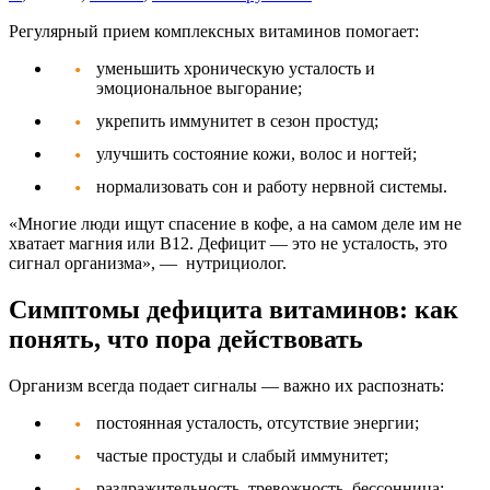
Регулярный прием
комплексных витаминов
помогает:
уменьшить хроническую усталость и
эмоциональное выгорание;
укрепить иммунитет в сезон простуд;
улучшить состояние кожи, волос и ногтей;
нормализовать сон и работу нервной системы.
«Многие люди ищут спасение в кофе, а на самом деле им не
хватает магния или B12. Дефицит — это не усталость, это
сигнал организма»
, — нутрициолог.
Симптомы дефицита витаминов: как
понять, что пора действовать
Организм всегда подает сигналы — важно их распознать:
постоянная усталость, отсутствие энергии;
частые простуды и слабый иммунитет;
раздражительность, тревожность, бессонница;