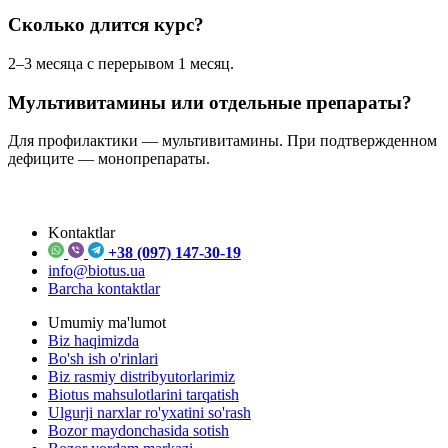
Сколько длится курс?
2–3 месяца с перерывом 1 месяц.
Мультивитамины или отдельные препараты?
Для профилактики — мультивитамины. При подтвержденном
дефиците — монопрепараты.
Kontaktlar
+38 (097) 147-30-19
info@biotus.ua
Barcha kontaktlar
Umumiy ma'lumot
Biz haqimizda
Bo'sh ish o'rinlari
Biz rasmiy distribyutorlarimiz
Biotus mahsulotlarini tarqatish
Ulgurji narxlar ro'yxatini so'rash
Bozor maydonchasida sotish