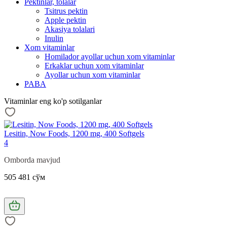
Pektinlar, tolalar
Tsitrus pektin
Apple pektin
Akasiya tolalari
Inulin
Xom vitaminlar
Homilador ayollar uchun xom vitaminlar
Erkaklar uchun xom vitaminlar
Ayollar uchun xom vitaminlar
PABA
Vitaminlar eng ko'p sotilganlar
Lesitin, Now Foods, 1200 mg, 400 Softgels
4
Omborda mavjud
505 481 сўм