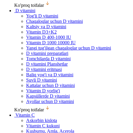
Ko'proq toifalar
D vitamini
Yog'li D vitamini
Chaqaloqlar uchun D vitamini
Kaltsiy va D vitamini
Vitamin D3+K2
Vitamin D 400-1000 IU
Vitamin D 1000 10000 IU
Yangi tug'ilgan chaqaloqlar uchun D vitamini
D vitamini preparatlari
Tomchilarda D vitamini
D vitamini Planshetlar
D vitamini eritmasi
Baliq yog'i va D vitamini
Suvli D vitamini
Kattalar uchun D vitamini
Vitamin D yorlig'i
Kapsüllerde D vitamini
Ayollar uchun D vitamini
Ko'proq toifalar
Vitamin C
Askorbin kislota
Vitamin C kukuni
Kuşburnu, Amla, Acerola