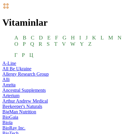
Vitaminlar
A
B
C
D
E
F
G
H
I
J
K
L
M
N
O
P
Q
R
S
T
V
W
Y
Z
Г
Р
Ц
A-Line
All Be Ukraine
Allergy Research Group
Alli
Amrita
Ancestral Supplements
Arterium
Arthur Andrew Medical
Beekeeper's Naturals
BigMan Nutrition
BioGaia
Biola
BioRay Inc.
BioTech