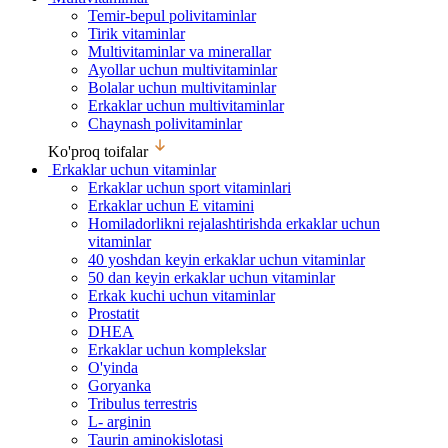
Temir-bepul polivitaminlar
Tirik vitaminlar
Multivitaminlar va minerallar
Ayollar uchun multivitaminlar
Bolalar uchun multivitaminlar
Erkaklar uchun multivitaminlar
Chaynash polivitaminlar
Ko'proq toifalar
Erkaklar uchun vitaminlar
Erkaklar uchun sport vitaminlari
Erkaklar uchun E vitamini
Homiladorlikni rejalashtirishda erkaklar uchun
vitaminlar
40 yoshdan keyin erkaklar uchun vitaminlar
50 dan keyin erkaklar uchun vitaminlar
Erkak kuchi uchun vitaminlar
Prostatit
DHEA
Erkaklar uchun komplekslar
O'yinda
Goryanka
Tribulus terrestris
L- arginin
Taurin aminokislotasi