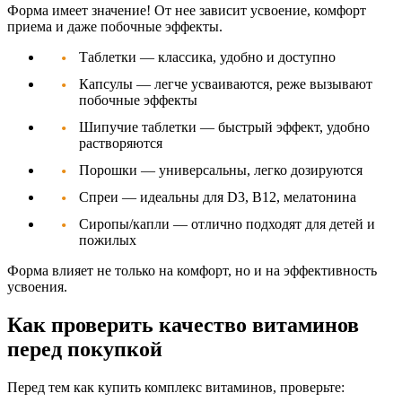
Форма имеет значение! От нее зависит усвоение, комфорт
приема и даже побочные эффекты.
Таблетки
— классика, удобно и доступно
Капсулы
— легче усваиваются, реже вызывают
побочные эффекты
Шипучие таблетки
— быстрый эффект, удобно
растворяются
Порошки
— универсальны, легко дозируются
Спреи
— идеальны для D3, B12, мелатонина
Сиропы/капли
— отлично подходят для детей и
пожилых
Форма влияет не только на комфорт, но и на эффективность
усвоения.
Как проверить качество витаминов
перед покупкой
Перед тем как
купить комплекс витаминов
, проверьте: