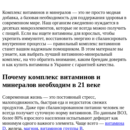
Комплекс витаминов и минералов — это не просто модная
добавка, а базовая необходимость для поддержания здоровья в
современном мире. Наш организм ежедневно нуждается в
десятках микроэлементов, которые не всегда можно получить
с пищей. Если вы ищете
витамины для взрослых
, чтобы
укрепить иммунитет, восстановить энергию и сбалансировать
внутренние процессы — правильный
комплекс витаминов
станет вашим надежным помощником. В этом материале вы
узнаете, как выбрать
лучший витаминно-минеральный
комплекс
, на что обратить внимание, каким брендам доверять
и как
купить витамины в Украине
с гарантией качества.
Почему комплекс витаминов и
минералов необходим в 21 веке
Современная жизнь — это постоянный стресс,
малоподвижность, быстрая еда и недостаток свежих
продуктов. Даже при сбалансированном питании человек не
всегда получает суточную норму витаминов. По данным ВОЗ,
более 80% взрослого населения испытывают дефицит как
минимум одного важного элемента. Чаще всего —
витамина
D
, железа,
магния
,
витаминов группы B
.