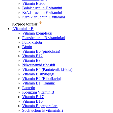
Vitamin E 200
Bolalar uchun E vitamini
Ko'zlar uchun E vitamini
Kirpiklar uchun E vitamini
Ko'proq toifalar
Vitaminlar B
Vitamin kompleksi
Planshetlarda B vitaminlari
Folik kislota
Biotin
Vitamin B6 (piridoksin)
Vitamin B12
Vitamin B3
Nikotinamid ribosidi
Vitamin B5 (Pantotenik kislota)
Vitamin B suyuqligi
Vitamin B2 (Riboflavin)
Vitamin B1 (Tiamin)
Pantetin
Koenzim Vitamin B
Vitamin B 17
Vitamin B10
Vitamin B preparatlari
Soch uchun B vitaminlari