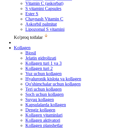
Vitamin C (askorbat)
S vitamini Capsules
Ester S
Chaynash Vitamin C
Askorbil palmitat
Lipozomal S vitamini
Ko'proq toifalar
Kollagen
Biosil
Jelatin gidrolizati
Kollagen turi 1 va 3
Kollagen turi 2
Yuz uchun kollagen
Hyaluronik kislota va kollagen
Qo'shimchalar uchun kollagen
Teri uchun kollagen
Soch uchun kollagen
Suyuq kollagen
Kapsulalarda kollagen
Dengiz kollagen
Kollagen vitaminlari
Kollagen aktivatori
Kollagen planshetlar