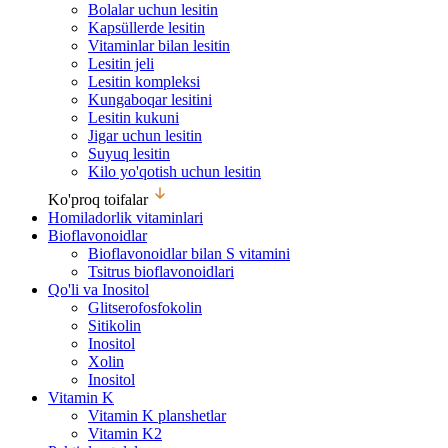
Bolalar uchun lesitin
Kapsüllerde lesitin
Vitaminlar bilan lesitin
Lesitin jeli
Lesitin kompleksi
Kungaboqar lesitini
Lesitin kukuni
Jigar uchun lesitin
Suyuq lesitin
Kilo yo'qotish uchun lesitin
Ko'proq toifalar
Homiladorlik vitaminlari
Bioflavonoidlar
Bioflavonoidlar bilan S vitamini
Tsitrus bioflavonoidlari
Qo'li va Inositol
Glitserofosfokolin
Sitikolin
Inositol
Xolin
Inositol
Vitamin K
Vitamin K planshetlar
Vitamin K2