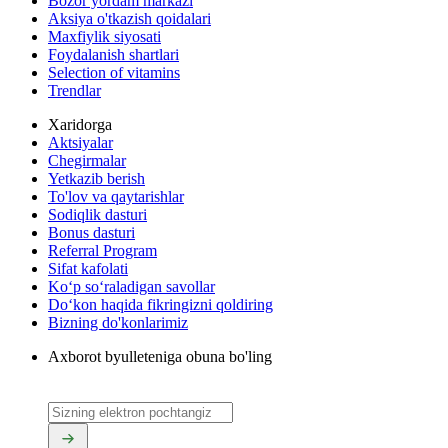
Bozor yordam markazi
Aksiya o'tkazish qoidalari
Maxfiylik siyosati
Foydalanish shartlari
Selection of vitamins
Trendlar
Xaridorga
Aktsiyalar
Chegirmalar
Yetkazib berish
To'lov va qaytarishlar
Sodiqlik dasturi
Bonus dasturi
Referral Program
Sifat kafolati
Ko‘p so‘raladigan savollar
Do‘kon haqida fikringizni qoldiring
Bizning do'konlarimiz
Axborot byulleteniga obuna bo'ling