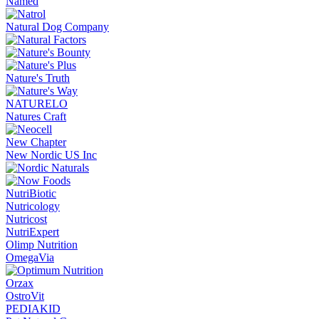
Named
Natural Dog Company
Nature's Truth
NATURELO
Natures Craft
New Chapter
New Nordic US Inc
NutriBiotic
Nutricology
Nutricost
NutriExpert
Olimp Nutrition
OmegaVia
Orzax
OstroVit
PEDIAKID