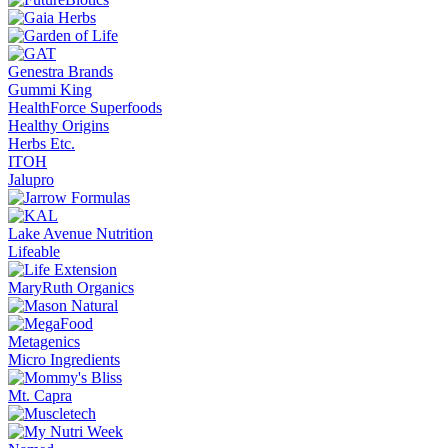
Genestra Brands
Gummi King
HealthForce Superfoods
Healthy Origins
Herbs Etc.
ITOH
Jalupro
Lake Avenue Nutrition
Lifeable
MaryRuth Organics
Metagenics
Micro Ingredients
Mt. Capra