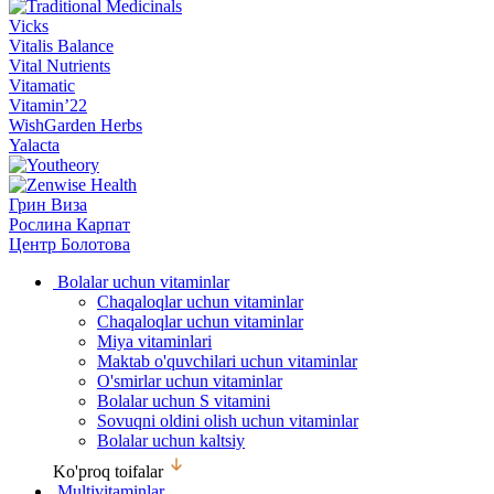
Vicks
Vitalis Balance
Vital Nutrients
Vitamatic
Vitamin’22
WishGarden Herbs
Yalacta
Грин Виза
Рослина Карпат
Центр Болотова
Bolalar uchun vitaminlar
Chaqaloqlar uchun vitaminlar
Chaqaloqlar uchun vitaminlar
Miya vitaminlari
Maktab o'quvchilari uchun vitaminlar
O'smirlar uchun vitaminlar
Bolalar uchun S vitamini
Sovuqni oldini olish uchun vitaminlar
Bolalar uchun kaltsiy
Ko'proq toifalar
Multivitaminlar