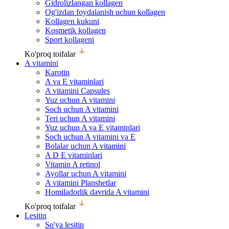
Gidrolizlangan kollagen
Og'izdan foydalanish uchun kollagen
Kollagen kukuni
Kosmetik kollagen
Sport kollageni
Ko'proq toifalar
A vitamini
Karotin
A va E vitaminlari
A vitamini Capsules
Yuz uchun A vitamini
Soch uchun A vitamini
Teri uchun A vitamini
Yuz uchun A va E vitaminlari
Soch uchun A vitamini va E
Bolalar uchun A vitamini
A D E vitaminlari
Vitamin A retinol
Ayollar uchun A vitamini
A vitamini Planshetlar
Homiladorlik davrida A vitamini
Ko'proq toifalar
Lesitin
So'ya lesitin