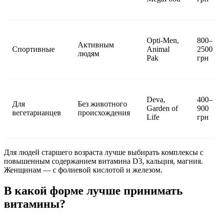
Opti-Men,
800–
Активным
Спортивные
Animal
2500
людям
Pak
грн
Deva,
400–
Для
Без животного
Garden of
900
вегетарианцев
происхождения
Life
грн
Для людей старшего возраста лучше выбирать комплексы с
повышенным содержанием витамина D3, кальция, магния.
Женщинам — с фолиевой кислотой и железом.
В какой форме лучше принимать
витамины?