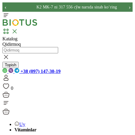
‹
›
K2 MK-7 ni 317 556 сўм narxda sinab ko‘ring
Katalog
Qidirmoq
Topish
+38 (097) 147-30-19
0
Uy
Vitaminlar