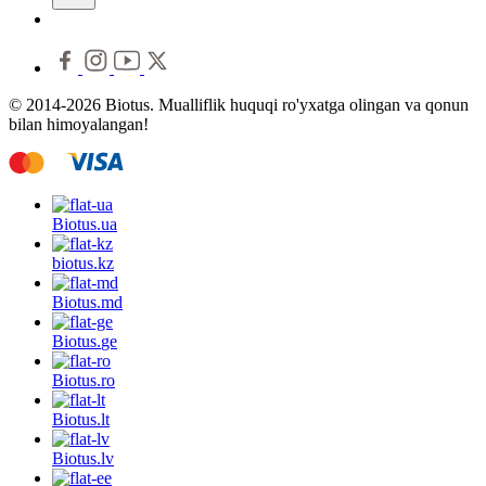
© 2014-2026 Biotus. Mualliflik huquqi ro'yxatga olingan va qonun
bilan himoyalangan!
Biotus.
ua
biotus.
kz
Biotus.
md
Biotus.
ge
Biotus.
ro
Biotus.
lt
Biotus.
lv