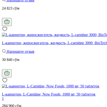
Напишите отзыв
24 823 сўм
L-карнитин, жиросжигатель, жидкость, L-carnitine 3000, BioTec
Напишите отзыв
30 840 сўм
L-карнитин, L-Carnitine, Now Foods, 1000 мг, 50 таблеток
1
284 960 сўм