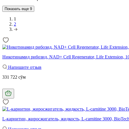
Показать еще
9
1
2
Никотинамид рибозид, NAD+ Cell Regenerator, Life Extension, 1
Напишите отзыв
331 722 сўм
L-карнитин, жиросжигатель, жидкость, L-carnitine 3000, BioTec