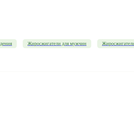
удения
Жиросжигатели для мужчин
Жиросжигатель