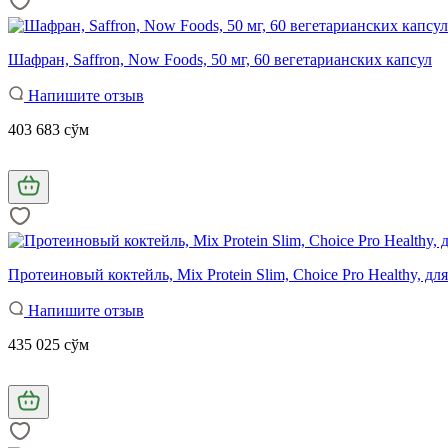
Шафран, Saffron, Now Foods, 50 мг, 60 вегетарианских капсул
Напишите отзыв
403 683 сўм
Протеиновый коктейль, Mix Protein Slim, Сhoice Pro Healthy, д
Напишите отзыв
435 025 сўм