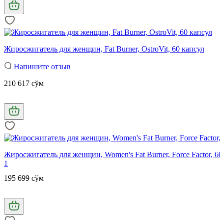
Жиросжигатель для женщин, Fat Burner, OstroVit, 60 капсул
Напишите отзыв
210 617 сўм
Жиросжигатель для женщин, Women's Fat Burner, Force Factor, 
1
195 699 сўм