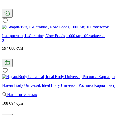
L-карнитин, L-Carnitine, Now Foods, 1000 мг, 100 таблеток
2
597 000 сўм
Идеал-Body Universal, Ideal Body Universal, Рослина Карпат, н
Напишите отзыв
108 694 сўм