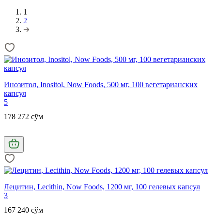
1
2
Инозитол, Inositol, Now Foods, 500 мг, 100 вегетарианских
капсул
5
178 272 сўм
Лецитин, Lecithin, Now Foods, 1200 мг, 100 гелевых капсул
3
167 240 сўм