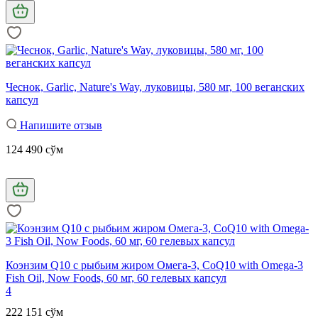
Чеснок, Garlic, Nature's Way, луковицы, 580 мг, 100 веганских
капсул
Напишите отзыв
124 490 сўм
Коэнзим Q10 с рыбьим жиром Омега-3, CoQ10 with Omega-3
Fish Oil, Now Foods, 60 мг, 60 гелевых капсул
4
222 151 сўм