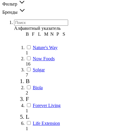
Фильтр
Бренды
Алфавитный указатель
B
F
L
M
N
P
S
Nature's Way
1
Now Foods
16
Solgar
7
B
Biola
2
F
Forever Living
1
L
Life Extension
1