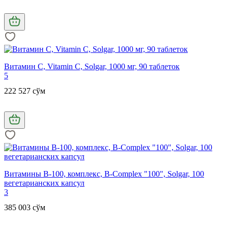
Витамин С, Vitamin C, Solgar, 1000 мг, 90 таблеток
5
222 527 сўм
Витамины В-100, комплекс, B-Complex "100", Solgar, 100
вегетарианских капсул
3
385 003 сўм