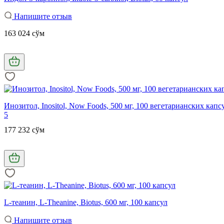
Напишите отзыв
163 024 сўм
Инозитол, Inositol, Now Foods, 500 мг, 100 вегетарианских капс
5
177 232 сўм
L-теанин, L-Theanine, Biotus, 600 мг, 100 капсул
Напишите отзыв