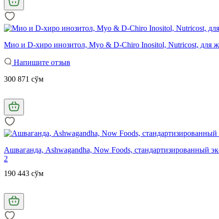
Мио и D-хиро инозитол, Myo & D-Chiro Inositol, Nutricost, для
Напишите отзыв
300 871 сўм
Ашваганда, Ashwagandha, Now Foods, стандартизированный экст
2
190 443 сўм