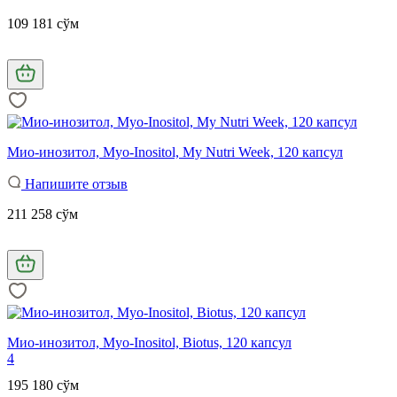
109 181 сўм
Мио-инозитол, Myo-Inositol, My Nutri Week, 120 капсул
Напишите отзыв
211 258 сўм
Мио-инозитол, Myo-Inositol, Biotus, 120 капсул
4
195 180 сўм