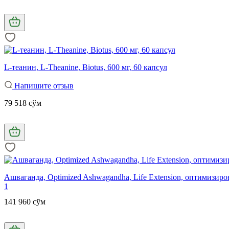
L-теанин, L-Theanine, Biotus, 600 мг, 60 капсул
Напишите отзыв
79 518 сўм
Ашваганда, Optimized Ashwagandha, Life Extension, оптимизиров
1
141 960 сўм