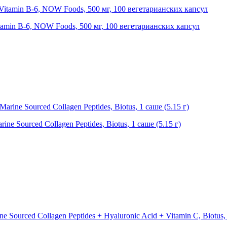
min B-6, NOW Foods, 500 мг, 100 вегетарианских капсул
 Sourced Collagen Peptidеs, Biotus, 1 саше (5.15 г)