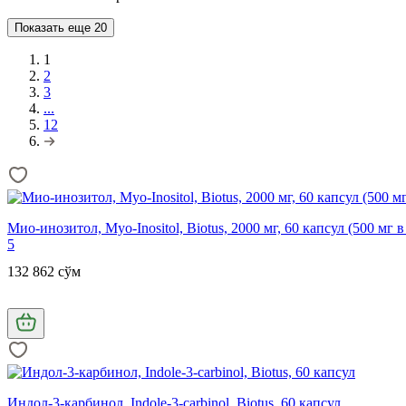
Показать еще
20
1
2
3
...
12
Мио-инозитол, Myo-Inositol, Biotus, 2000 мг, 60 капсул (500 мг в
5
132 862 сўм
Индол-3-карбинол, Indole-3-carbinol, Biotus, 60 капсул