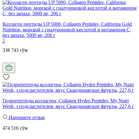
Коллаген пептиды UP 5000, Collagen Peptides, California Gold
Nutrition, морской с гиалуроновой кислотой и витамином С,
без запаха, 5000 мг, 206 г
2
338 743 сўм
Гидропептиды коллагена, Collagen Hydro Peptides, My Nutri
Week, з подсластителем, вкус Скандинавские фрукты, 227,6 г
Напишите отзыв
474 516 сўм