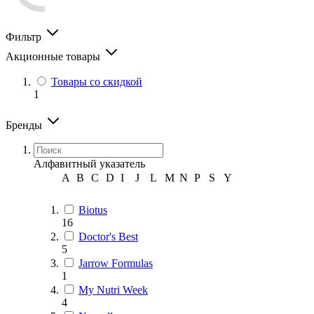
Фильтр
Акционные товары
Товары со скидкой
1
Бренды
Алфавитный указатель
A
B
C
D
I
J
L
M
N
P
S
Y
Biotus
16
Doctor's Best
5
Jarrow Formulas
1
My Nutri Week
4