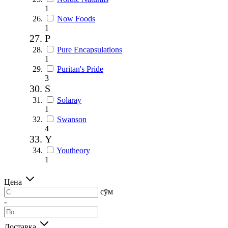
1
Now Foods
1
P
Pure Encapsulations
1
Puritan's Pride
3
S
Solaray
1
Swanson
4
Y
Youtheory
1
Цена
сўм
-
Доставка