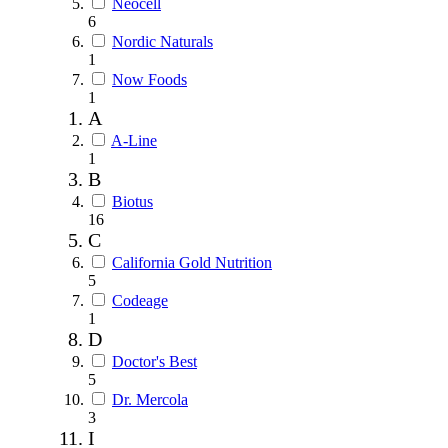
Neocell
6
Nordic Naturals
1
Now Foods
1
A
A-Line
1
B
Biotus
16
C
California Gold Nutrition
5
Codeage
1
D
Doctor's Best
5
Dr. Mercola
3
I