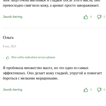
Мое лицо очень мягенькое и гладкое после этого масла, оно
превосходно смягчило кожу, а аромат просто завораживает.
Javob bering
0
0
Ольга
8-sen, 2023
Men ushbu mahsulotni tavsiya qilaman
Я пробовала множество масел, но это одно из самых
эффективных. Оно делает кожу гладкой, упругой и помогает
бороться с мелкими морщинками.
Javob bering
0
0