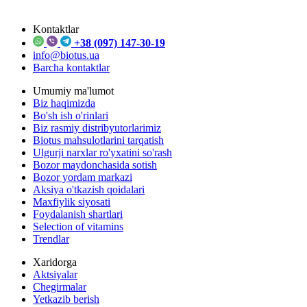
Kontaktlar
+38 (097) 147-30-19
info@biotus.ua
Barcha kontaktlar
Umumiy ma'lumot
Biz haqimizda
Bo'sh ish o'rinlari
Biz rasmiy distribyutorlarimiz
Biotus mahsulotlarini tarqatish
Ulgurji narxlar ro'yxatini so'rash
Bozor maydonchasida sotish
Bozor yordam markazi
Aksiya o'tkazish qoidalari
Maxfiylik siyosati
Foydalanish shartlari
Selection of vitamins
Trendlar
Xaridorga
Aktsiyalar
Chegirmalar
Yetkazib berish