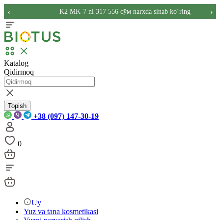
‹
›
K2 MK-7 ni 317 556 сўм narxda sinab ko‘ring
Katalog
Qidirmoq
Topish
+38 (097) 147-30-19
0
Uy
Yuz va tana kosmetikasi