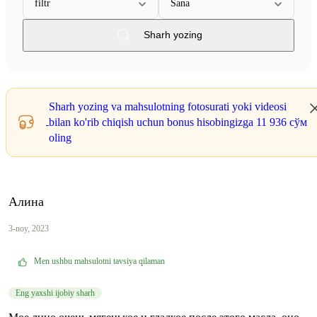
filtr
Sana
Sharh yozing
Sharh yozing va mahsulotning fotosurati yoki videosi
bilan ko'rib chiqish uchun bonus hisobingizga
11 936 сўм
oling
Алина
3-noy, 2023
Men ushbu mahsulotni tavsiya qilaman
Eng yaxshi ijobiy sharh