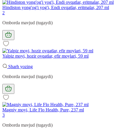
Hindiston yong'og'i yog'i, Endi ovqatlar, eritmalar, 207 ml
2
Omborda mavjud (tugaydi)
Yalpiz moyi, hozir ovqatlar, efir moylari, 59 ml
Sharh yozing
Omborda mavjud (tugaydi)
Magniy moyi, Life Flo Health, Pure, 237 ml
3
Omborda mavjud (tugaydi)