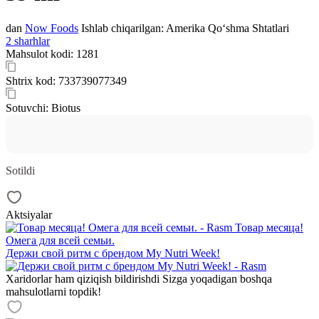
dan
Now Foods
Ishlab chiqarilgan:
Amerika Qo‘shma Shtatlari
2 sharhlar
Mahsulot kodi:
1281
Shtrix kod:
733739077349
Sotuvchi:
Biotus
Sotildi
Aktsiyalar
Товар месяца!
Омега для всей семьи.
Держи свой ритм с брендом My Nutri Week!
Xaridorlar ham qiziqish bildirishdi
Sizga yoqadigan boshqa
mahsulotlarni topdik!