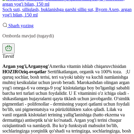
Soch suti, silliqlash, buklanishga qarshi silliq sut, Byorn Axen, argan
yog'i bilan, 150 ml
Sharh yozing
Omborda mavjud (tugaydi)
Tavsif
Argan yog'i,
Argan
yog'
Amerika vitamin ishlab chiqaruvchisidan
HOZIR
Oziq-ovqatlar
Sertifikatlangan, organik va 100% toza.
;U
quruq sochlar, bosh terisi, teri va/yoki tabiiy va kuchli namlanishga
muhtoj kesikulalar uchun javob beradi. Marokashdan olingan argan
yog'i omega-6 va omega-9 yog' kislotalariga boy bo'lganligi sababli
barcha teri turlari uchun foydalidir. U E vitaminini o'z ichiga oladi -
shikastlangan hujayralarni qayta tiklash uchun javobgardir. O'simlik
pigmentlari - polifenollar - dermisning yuqori qatlami uchun foydali
bo'lib, uni pigmentatsiya va pürüzlülükten xalos qiladi. Lilak va
vanil organik kislotalari terining yallig'lanishiga (hatto ekzema va
dermatitga) antiseptik ta'sir ko'rsatadi. Argan yog'i terini chuqur
oziqlantiradi va namlaydi. Bu ko'p funksiyali mahsulot bo'lib,
sochlaringizga yorqinlik qo'shadi va teringizga, sochlaringizga, bosh