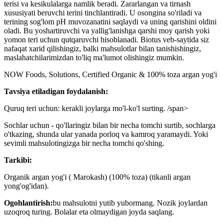
terisi va kesikulalarga namlik beradi. Zararlangan va tirnash
xususiyati beruvchi terini tinchlantiradi. U osongina so'riladi va
terining sog'lom pH muvozanatini saqlaydi va uning qarishini oldini
oladi. Bu yoshartiruvchi va yallig'lanishga qarshi moy qarish yoki
yomon teri uchun qutqaruvchi hisoblanadi. Biotus veb-saytida siz
nafaqat xarid qilishingiz, balki mahsulotlar bilan tanishishingiz,
maslahatchilarimizdan to'liq ma'lumot olishingiz mumkin.
NOW Foods, Solutions, Certified Organic & 100% toza argan yog'i
Tavsiya etiladigan foydalanish:
Quruq teri uchun: kerakli joylarga mo'l-ko'l surting. /span>
Sochlar uchun - qo'llaringiz bilan bir necha tomchi surtib, sochlarga
o'tkazing, shunda ular yanada porloq va kamroq yaramaydi. Yoki
sevimli mahsulotingizga bir necha tomchi qo'shing.
Tarkibi:
Organik argan yog'i ( Marokash) (100% toza) (tikanli argan
yong'og'idan).
Ogohlantirish:
bu mahsulotni yutib yubormang. Nozik joylardan
uzoqroq turing. Bolalar eta olmaydigan joyda saqlang.