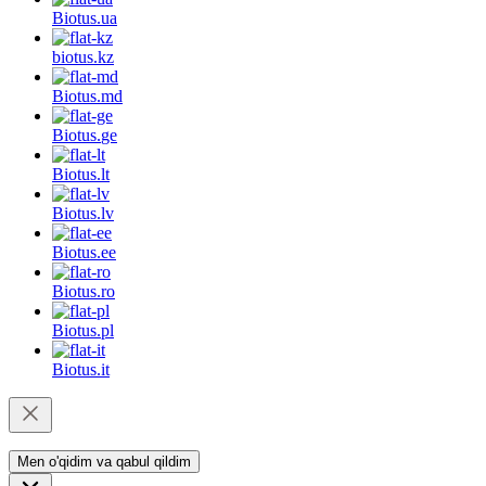
Biotus.
ua
biotus.
kz
Biotus.
md
Biotus.
ge
Biotus.
lt
Biotus.
lv
Biotus.
ee
Biotus.
ro
Biotus.
pl
Biotus.
it
Men o'qidim va qabul qildim