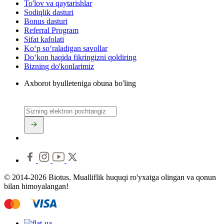
To'lov va qaytarishlar
Sodiqlik dasturi
Bonus dasturi
Referral Program
Sifat kafolati
Ko‘p so‘raladigan savollar
Do‘kon haqida fikringizni qoldiring
Bizning do'konlarimiz
Axborot byulleteniga obuna bo'ling
© 2014-2026 Biotus. Mualliflik huquqi ro'yxatga olingan va qonun
bilan himoyalangan!