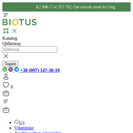
K2 MK-7 ni 315 702 сўм narxda sinab ko‘ring
Katalog
Qidirmoq
Topish
+38 (097) 147-30-19
0
Uy
Vitaminlar