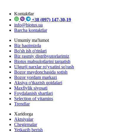
Kontaktlar
+38 (097) 147-30-19
info@biotus.ua
Barcha kontaktlar
Umumiy ma'lumot
Biz haqimizda
Bo'sh ish o'rinlari
Biz rasmiy distribyutorlarimiz
Biotus mahsulotlarini tarqatish
Ulgurji narxlar ro'yxatini so'rash
Bozor maydonchasida sotish
Bozor yordam markazi
Aksiya o'tkazish qoidalari
Maxfiylik siyosati
Foydalanish shartlari
Selection of vitamins
Trendlar
Xaridorga
Aktsiyalar
Chegirmalar
Yetkazib berish