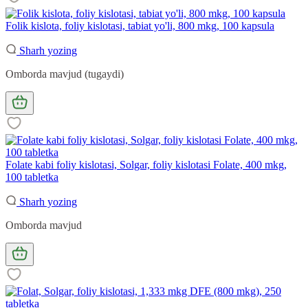
Folik kislota, foliy kislotasi, tabiat yo'li, 800 mkg, 100 kapsula
Sharh yozing
Omborda mavjud (tugaydi)
Folate kabi foliy kislotasi, Solgar, foliy kislotasi Folate, 400 mkg,
100 tabletka
Sharh yozing
Omborda mavjud