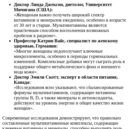
Доктор Линда Джексон, диетолог, Университет
Мичигана (США):
«Женщинам важно получать широкий спектр
витаминов и минералов ежедневно, особенно в возрасте
от 30 лет и старше. Мультивитамины являются
практичным способом восполнения возможных
пробелов в рационе».
Профессор Катрин Вайс, специалист по женскому
здоровью, Германия:
«Многие женщины недополучают ключевые
микроэлементы, особенно в периоды гормональных
изменений. Комплексные добавки могут сыграть роль в
поддержке
общего метаболического фона и внешнего
вида кожи».
Доктор Эмили Скотт, эксперт в области питания,
Канада:
«Исследования ясно указывают, что сбалансированные
формулы мультивитаминов, содержащие витамины
группы B, D, а также минералы и антиоксиданты,
действу
ют на уровень энергии и общее качество жизни
женщин».
Современные исследования демонстрируют, что правильно
составленные мультивитаминные комплексы, содержащие
ключевые витамины и минералы, способны выполнять роль