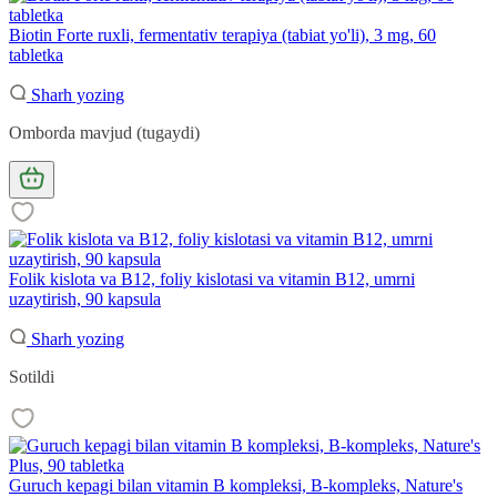
Biotin Forte ruxli, fermentativ terapiya (tabiat yo'li), 3 mg, 60
tabletka
Sharh yozing
Omborda mavjud (tugaydi)
Folik kislota va B12, foliy kislotasi va vitamin B12, umrni
uzaytirish, 90 kapsula
Sharh yozing
Sotildi
Guruch kepagi bilan vitamin B kompleksi, B-kompleks, Nature's