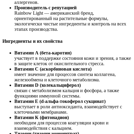
аллергенов.
Производитель с репутацией
Rainbow Light — американский бренд,
ориентированный на растительные формулы,
экологически чистые ингредиенты и контроль на всех
этапах производства.
Ингредиенты и их свойства
Витамин А (бета-каротин)
участвует в
поддержке
состояния кожи и зрения, а также
в защите клеток от окислительного стресса.
Витамин С (аскорбиновая кислота)
имеет значение для процессов синтеза коллагена,
железообмена и клеточного метаболизма.
Витамин D (холекальциферол)
связан с метаболизмом кальция и фосфора, а также
функциями иммунной системы.
Витамин Е (d-альфа-токоферол сукцинат)
выступает в роли антиоксиданта, взаимодействует с
клеточными мембранами.
Витамин К (фитонадион)
необходим для процессов коагуляции крови и
взаимодействия с кальцием.
Тиамин (тиамин мононитрат)