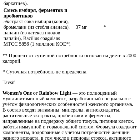
бархатцев).
Смесь имбиря, ферментов и
пробиотиков
Экстракт сока имбиря (корня),
бромелаин (из стебля ананаса),
37 мг
*
папаин (из латекса плодов
папайи), Bacillus coagulans
MTCC 5856 (1 миллион КОЕ*).
** Процент от суточной потребности основан на диете в 2000
калорий.
* Суточная потребность не определена.
Tavsif
Women's One
от
Rainbow Light
— это полноценный
мультивитаминный комплекс, разработанный специально с
учётом физиологических особенностей женского организма.
В состав входят витамины, минералы, антиоксиданты,
растительные экстракты, пробиотики и ферменты,
направленные на
поддержку
общего тонуса, питания клеток,
работы иммунной и гормональной систем. Формула содержит
компоненты, подобранные с учётом потребностей женщин
разного возраста, в том числе в периоды стресса, активного