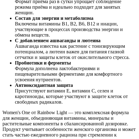
Формат приёма раз в сутки
упроща
ет соблюдение
режима приёма и идеально подходит для занятых
женщин.
Состав для энергии и метаболизма
Включены витамины B1, B2, B6, B12 и ниацин,
участвующие в процессах производства энергии и
обмена веществ.
С добавлением ашваганды и лютеина
Ашваганда известна как растение с тонизирующим
потенциалом, а лютеин важен для питания глазной
сетчатки и защиты клеток от окислительного стресса.
Пробиотики и ферменты
Формула дополнена лактобактериями и
пищеварительными ферментами для комфортного
усвоения нутриентов.
Антиоксидантная защита
Присутствуют витамин Е, витамин С, селен и
каротиноиды, которые участвуют в защите клеток от
свободных радикалов.
Women's One от Rainbow Light — это комплексная формула
для женщин, объединяющая витамины, минералы и
растительные компоненты в сбалансированной дозировке.
Продукт учитывает особенности женского организма и может
стать частью ежедневного рациона при стремлении к