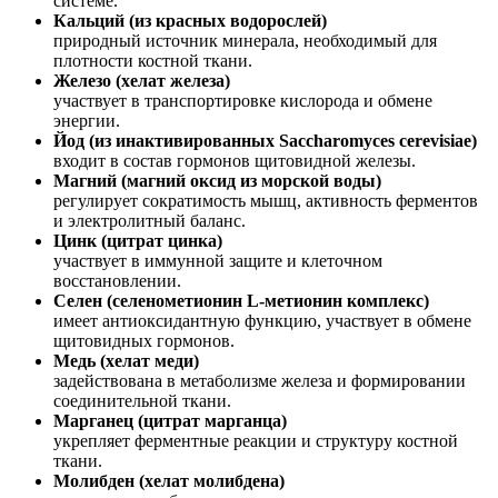
системе.
Кальций (из красных водорослей)
природный источник минерала, необходимый для
плотности костной ткани.
Железо (хелат железа)
участвует в транспортировке кислорода и обмене
энергии.
Йод (из инактивированных Saccharomyces cerevisiae)
входит в состав гормонов щитовидной железы.
Магний (магний оксид из морской воды)
регулирует сократимость мышц, активность ферментов
и электролитный баланс.
Цинк (цитрат цинка)
участвует в иммунной защите и клеточном
восстановлении.
Селен (селенометионин L-метионин комплекс)
имеет антиоксидантную функцию, участвует в обмене
щитовидных гормонов.
Медь (хелат меди)
задействована в метаболизме железа и формировании
соединительной ткани.
Марганец (цитрат марганца)
укрепля
ет ферментные реакции и структуру костной
ткани.
Молибден (хелат молибдена)