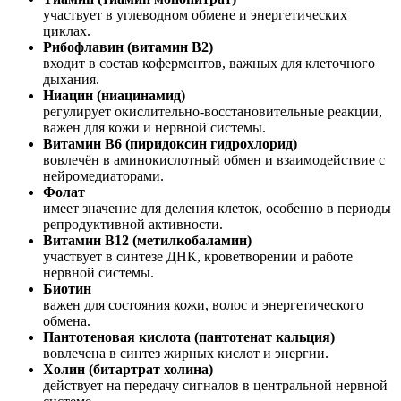
участвует в углеводном обмене и энергетических
циклах.
Рибофлавин (витамин В2)
входит в состав коферментов, важных для клеточного
дыхания.
Ниацин (ниацинамид)
регулирует окислительно-восстановительные реакции,
важен для кожи и нервной системы.
Витамин B6 (пиридоксин гидрохлорид)
вовлечён в аминокислотный обмен и взаимодействие с
нейромедиаторами.
Фолат
имеет значение для деления клеток, особенно в периоды
репродуктивной активности.
Витамин B12 (метилкобаламин)
участвует в синтезе ДНК, кроветворении и работе
нервной системы.
Биотин
важен для состояния кожи, волос и энергетического
обмена.
Пантотеновая кислота (пантотенат кальция)
вовлечена в синтез жирных кислот и энергии.
Холин (битартрат холина)
действу
ет на передачу сигналов в центральной нервной