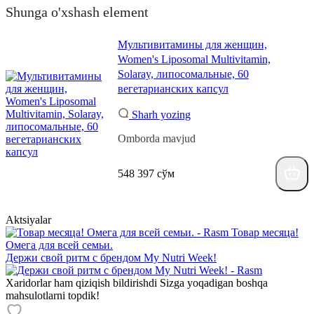
Shunga o'xshash element
Мультивитамины для женщин,
Women's Liposomal Multivitamin,
Solaray, липосомальные, 60
вегетарианских капсул
Sharh yozing
Omborda mavjud
548 397 сўм
Aktsiyalar
Товар месяца!
Омега для всей семьи.
Держи свой ритм с брендом My Nutri Week!
Xaridorlar ham qiziqish bildirishdi
Sizga yoqadigan boshqa
mahsulotlarni topdik!