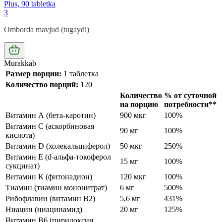
Plus, 90 tabletka
3
Omborda mavjud (tugaydi)
Murakkab
Размер порции:
1 таблетка
Количество порций:
120
Количество
% от суточной
на порцию
потребности**
Витамин А (бета-каротин)
900 мкг
100%
Витамин С (аскорбиновая
90 мг
100%
кислота)
Витамин D (холекальциферол)
50 мкг
250%
Витамин Е (d-альфа-токоферол
15 мг
100%
сукцинат)
Витамин К (фитонадион)
120 мкг
100%
Тиамин (тиамин мононитрат)
6 мг
500%
Рибофлавин (витамин В2)
5,6 мг
431%
Ниацин (ниацинамид)
20 мг
125%
Витамин B6 (пиридоксин