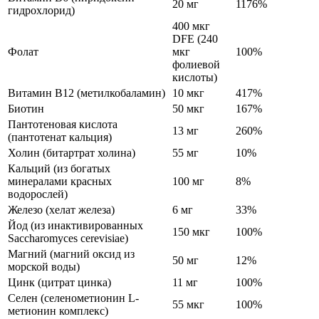
20 мг
1176%
гидрохлорид)
400 мкг
DFE (240
Фолат
мкг
100%
фолиевой
кислоты)
Витамин B12 (метилкобаламин)
10 мкг
417%
Биотин
50 мкг
167%
Пантотеновая кислота
13 мг
260%
(пантотенат кальция)
Холин (битартрат холина)
55 мг
10%
Кальций (из богатых
минералами красных
100 мг
8%
водорослей)
Железо (хелат железа)
6 мг
33%
Йод (из инактивированных
150 мкг
100%
Saccharomyces cerevisiae)
Магний (магний оксид из
50 мг
12%
морской воды)
Цинк (цитрат цинка)
11 мг
100%
Селен (селенометионин L-
55 мкг
100%
метионин комплекс)