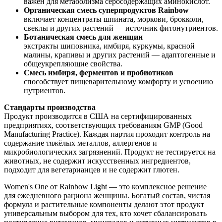
важен для метаболизма серосодержащих аминокислот.
Органическая смесь суперпродуктов Rainbow
включает концентраты шпината, моркови, брокколи,
свеклы и других растений — источник фитонутриентов.
Ботаническая смесь для женщин
экстракты шиповника, имбиря, куркумы, красной
малины, крапивы и других растений — адаптогенные и
общеукрепляющие свойства.
Смесь имбиря, ферментов и пробиотиков
способствует пищеварительному комфорту и усвоению
нутриентов.
Стандарты производства
Продукт производится в США на сертифицированных
предприятиях, соответствующих требованиям GMP (Good
Manufacturing Practice). Каждая партия проходит контроль на
содержание тяжёлых металлов, аллергенов и
микробиологических загрязнений. Продукт не тестируется на
животных, не содержит искусственных ингредиентов,
подходит для вегетарианцев и не содержит глютен.
Women's One от Rainbow Light — это комплексное решение
для ежедневного рациона женщины. Богатый состав, чистая
формула и растительные компоненты делают этот продукт
универсальным выбором для тех, кто хочет сбалансировать