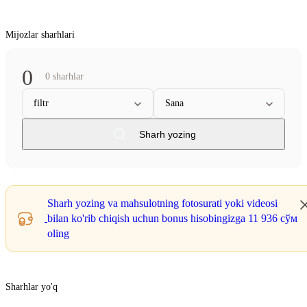
Mijozlar sharhlari
0
0 sharhlar
filtr
Sana
Sharh yozing
Sharh yozing va mahsulotning fotosurati yoki videosi
bilan ko'rib chiqish uchun bonus hisobingizga
11 936 сўм
oling
Sharhlar yo'q