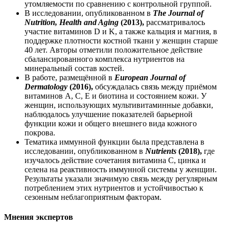
утомляемости по сравнению с контрольной группой.
В исследовании, опубликованном в
The Journal of
Nutrition, Health and Aging
(2013),
рассматривалось
участие витаминов D и K, а также кальция и магния, в
поддержке
плотности костной ткани у женщин старше
40 лет. Авторы отметили положительное
действ
ие
сбалансированного комплекса нутриентов на
минеральный состав костей.
В работе, размещённой в
European Journal of
Dermatology
(2016),
обсуждалась связь между приёмом
витаминов A, C, E и биотина и состоянием кожи. У
женщин, использующих мультивитаминные добавки,
наблюдалось улучшение показателей барьерной
функции кожи и общего внешнего вида кожного
покрова.
Тематика иммунной функции была представлена в
исследовании, опубликованном в
Nutrients
(2018),
где
изучалось
действ
ие сочетания витамина C, цинка и
селена на реактивность иммунной системы у женщин.
Результаты указали значимую связь между регулярным
потреблением этих нутриентов и устойчивостью к
сезонным неблагоприятным факторам.
Мнения экспертов