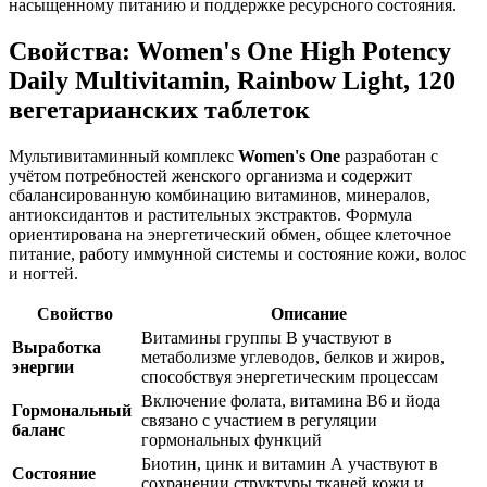
насыщенному питанию и
поддержке
ресурсного состояния.
Свойства: Women's One High Potency
Daily Multivitamin, Rainbow Light, 120
вегетарианских таблеток
Мультивитаминный комплекс
Women's One
разработан с
учётом потребностей женского организма и содержит
сбалансированную комбинацию витаминов, минералов,
антиоксидантов и растительных экстрактов. Формула
ориентирована на энергетический обмен, общее клеточное
питание, работу иммунной системы и состояние кожи, волос
и ногтей.
Свойство
Описание
Витамины группы B участвуют в
Выработка
метаболизме углеводов, белков и жиров,
энергии
способствуя энергетическим процессам
Включение фолата, витамина B6 и йода
Гормональный
связано с участием в регуляции
баланс
гормональных функций
Биотин, цинк и витамин А участвуют в
Состояние
сохранении структуры тканей кожи и