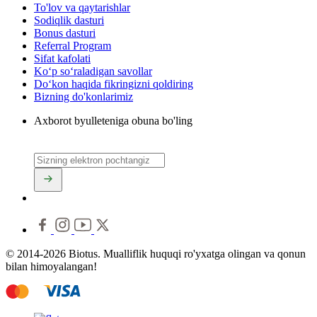
To'lov va qaytarishlar
Sodiqlik dasturi
Bonus dasturi
Referral Program
Sifat kafolati
Ko‘p so‘raladigan savollar
Do‘kon haqida fikringizni qoldiring
Bizning do'konlarimiz
Axborot byulleteniga obuna bo'ling
© 2014-2026 Biotus. Mualliflik huquqi ro'yxatga olingan va qonun
bilan himoyalangan!