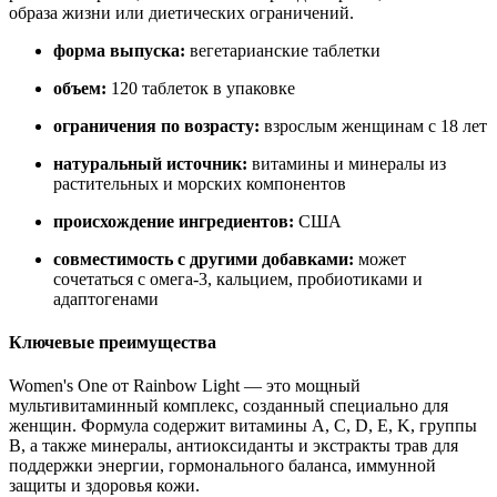
образа жизни или диетических ограничений.
форма выпуска:
вегетарианские таблетки
объем:
120 таблеток в упаковке
ограничения по возрасту:
взрослым женщинам с 18 лет
натуральный источник:
витамины и минералы из
растительных и морских компонентов
происхождение ингредиентов:
США
совместимость с другими добавками:
может
сочетаться с омега-3, кальцием, пробиотиками и
адаптогенами
Ключевые преимущества
Women's One от Rainbow Light — это мощный
мультивитаминный комплекс, созданный специально для
женщин. Формула содержит витамины A, C, D, E, K, группы
B, а также минералы, антиоксиданты и экстракты трав для
поддержки
энергии, гормонального баланса, иммунной
защиты и здоровья кожи.