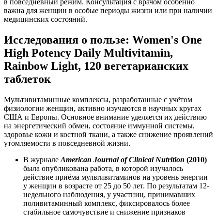
в повседневный режим. Консультация с врачом особенно
важна для женщин в особые периоды жизни или при наличии
медицинских состояний.
Исследования о пользе: Women's One
High Potency Daily Multivitamin,
Rainbow Light, 120 вегетарианских
таблеток
Мультивитаминные комплексы, разработанные с учётом
физиологии женщин, активно изучаются в научных кругах
США и Европы. Основное внимание уделяется их
действ
ию
на энергетический обмен, состояние иммунной системы,
здоровье кожи и костной ткани, а также снижение проявлений
утомляемости в повседневной жизни.
В журнале
American Journal of Clinical Nutrition
(2010)
была опубликована работа, в которой изучалось
действ
ие приёма мультивитаминов на уровень энергии
у женщин в возрасте от 25 до 50 лет. По результатам 12-
недельного наблюдения, у участниц, принимавших
поливитаминный комплекс, фиксировалось более
стабильное самочувствие и снижение признаков