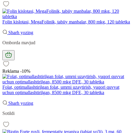
Folin kislotasi, MegaFolinik, tabiiy manbalar, 800 mkg, 120 tabletka
Sharh yozing
Omborda mavjud
Reklama -10%
Folat, optimallashtirilgan folat, umrni uzaytirish, yuqori quvvat
uchun optimallashtirilgan, 8500 mkg DFE, 30 tabletka
Sharh yozing
Sotildi