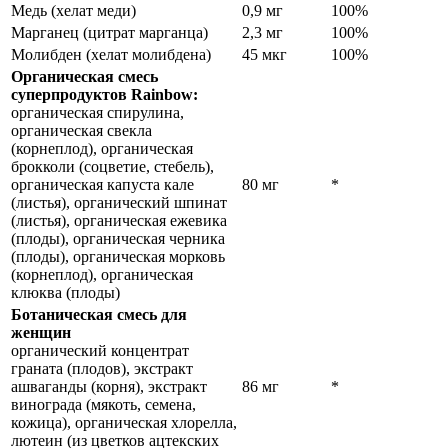
Медь (хелат меди)
0,9 мг
100%
Марганец (цитрат марганца)
2,3 мг
100%
Молибден (хелат молибдена)
45 мкг
100%
Органическая смесь
суперпродуктов Rainbow:
органическая спирулина,
органическая свекла
(корнеплод), органическая
брокколи (соцветие, стебель),
органическая капуста кале
80 мг
*
(листья), органический шпинат
(листья), органическая ежевика
(плоды), органическая черника
(плоды), органическая морковь
(корнеплод), органическая
клюква (плоды)
Ботаническая смесь для
женщин
органический концентрат
граната (плодов), экстракт
ашваганды (корня), экстракт
86 мг
*
винограда (мякоть, семена,
кожица), органическая хлорелла,
лютеин (из цветков ацтекских