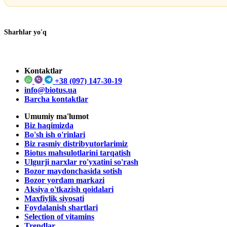
Sharhlar yo'q
Kontaktlar
+38 (097) 147-30-19
info@biotus.ua
Barcha kontaktlar
Umumiy ma'lumot
Biz haqimizda
Bo'sh ish o'rinlari
Biz rasmiy distribyutorlarimiz
Biotus mahsulotlarini tarqatish
Ulgurji narxlar ro'yxatini so'rash
Bozor maydonchasida sotish
Bozor yordam markazi
Aksiya o'tkazish qoidalari
Maxfiylik siyosati
Foydalanish shartlari
Selection of vitamins
Trendlar