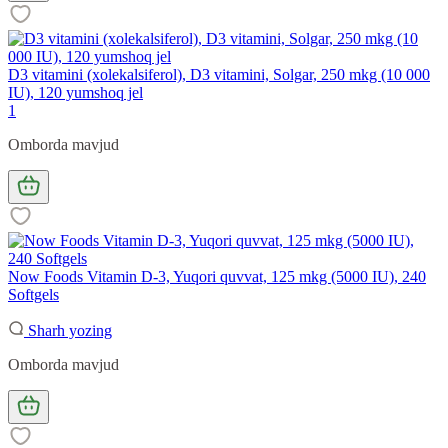
D3 vitamini (xolekalsiferol), D3 vitamini, Solgar, 250 mkg (10 000
IU), 120 yumshoq jel
1
Omborda mavjud
Now Foods Vitamin D-3, Yuqori quvvat, 125 mkg (5000 IU), 240
Softgels
Sharh yozing
Omborda mavjud