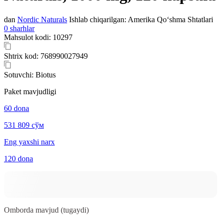
dan
Nordic Naturals
Ishlab chiqarilgan:
Amerika Qo‘shma Shtatlari
0 sharhlar
Mahsulot kodi:
10297
Shtrix kod:
768990027949
Sotuvchi:
Biotus
Paket mavjudligi
60 dona
531 809 сўм
Eng yaxshi narx
120 dona
Omborda mavjud (tugaydi)