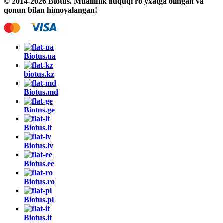
© 2014-2026 Biotus. Mualliflik huquqi ro'yxatga olingan va
qonun bilan himoyalangan!
Biotus.
ua
biotus.
kz
Biotus.
md
Biotus.
ge
Biotus.
lt
Biotus.
lv
Biotus.
ee
Biotus.
ro
Biotus.
pl
Biotus.
it