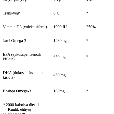
Trans-yog'
0 g
*
Vitamin D3 (xolekalsiferol)
1000 IU
250%
Jami Omega-3
1280mg
*
EPA (eykosapentaenoik
650 mg
*
kislota)
DHA (dokosaheksaenoik
450 mg
kislota)
Boshqa Omega-3
180mg
*
* 2000 kaloriya dietasi.
† Kunlik ehtiyoj
aniqlanmagan.