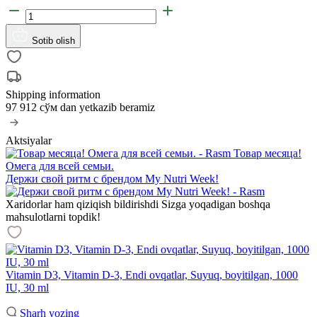
Sotib olish
Shipping information
97 912 сўм
dan yetkazib beramiz
Aktsiyalar
Товар месяца!
Омега для всей семьи.
Держи свой ритм с брендом My Nutri Week!
Xaridorlar ham qiziqish bildirishdi
Sizga yoqadigan boshqa
mahsulotlarni topdik!
Vitamin D3, Vitamin D-3, Endi ovqatlar, Suyuq, boyitilgan, 1000
IU, 30 ml
Sharh yozing