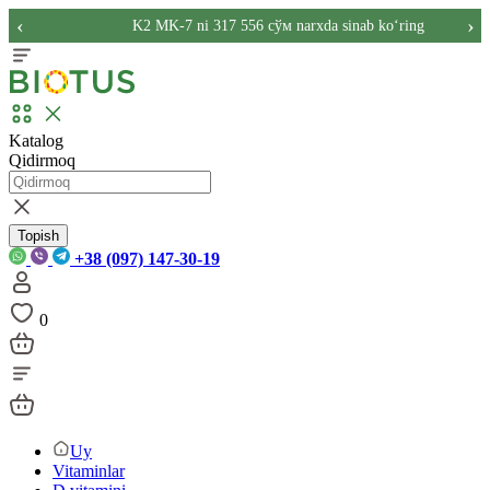
‹
›
K2 MK-7 ni 317 556 сўм narxda sinab ko‘ring
Katalog
Qidirmoq
Topish
+38 (097) 147-30-19
0
Uy
Vitaminlar