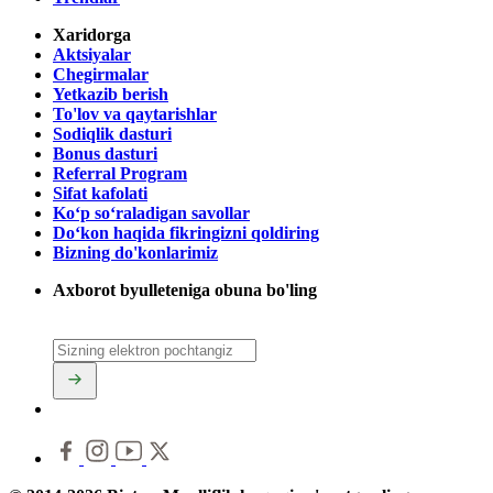
Xaridorga
Aktsiyalar
Chegirmalar
Yetkazib berish
To'lov va qaytarishlar
Sodiqlik dasturi
Bonus dasturi
Referral Program
Sifat kafolati
Ko‘p so‘raladigan savollar
Do‘kon haqida fikringizni qoldiring
Bizning do'konlarimiz
Axborot byulleteniga obuna bo'ling