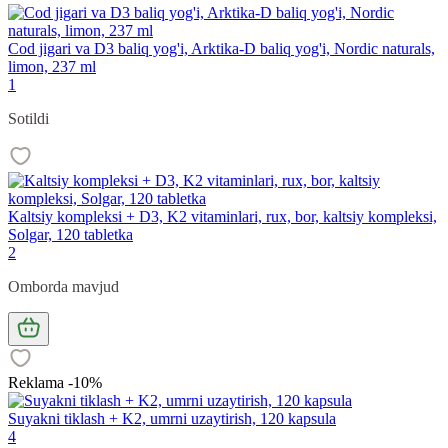
Cod jigari va D3 baliq yog'i, Arktika-D baliq yog'i, Nordic naturals,
limon, 237 ml
1
Sotildi
Kaltsiy kompleksi + D3, K2 vitaminlari, rux, bor, kaltsiy kompleksi,
Solgar, 120 tabletka
2
Omborda mavjud
Reklama -10%
Suyakni tiklash + K2, umrni uzaytirish, 120 kapsula
4