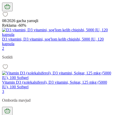
08/2026 gacha yaroqli
Reklama -60%
D3 vitamini, D3 vitamini, sog'lom kelib chiqishi, 5000 IU, 120
kapsula
2
Sotildi
Vitamin D3 (xolekalsiferol), D3 vitamini, Solgar, 125 mkg (5000
IU), 100 Softgel
3
Omborda mavjud