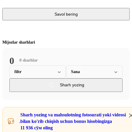
Savol bering
Mijozlar sharhlari
0
0 sharhlar
filtr
Sana
Sharh yozing
Sharh yozing va mahsulotning fotosurati yoki videosi
bilan ko'rib chiqish uchun bonus hisobingizga
11 936 сўм
oling