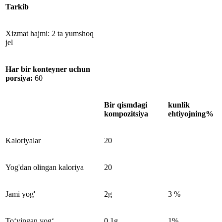
Tarkib
Xizmat hajmi: 2 ta yumshoq
jel
Har bir konteyner uchun
porsiya:
60
Bir qismdagi
kunlik
kompozitsiya
ehtiyojning%
Kaloriyalar
20
Yog'dan olingan kaloriya
20
Jami yog'
2g
3 %
To‘yingan yog‘
0,1g
1%