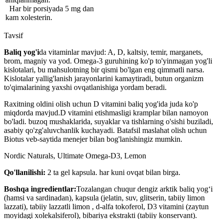
Har bir porsiyada 5 mg dan
kam xolesterin.
Tavsif
Baliq yog'i
da vitaminlar mavjud: A, D, kaltsiy, temir, marganets,
brom, magniy va yod. Omega-3 guruhining ko'p to'yinmagan yog'li
kislotalari, bu mahsulotning bir qismi bo'lgan eng qimmatli narsa.
Kislotalar yallig'lanish jarayonlarini kamaytiradi, butun organizm
to'qimalarining yaxshi ovqatlanishiga yordam beradi.
Raxitning oldini olish uchun D vitamini baliq yog'ida juda ko'p
miqdorda mavjud.D vitamini etishmasligi kramplar bilan namoyon
bo'ladi. buzoq mushaklarida, suyaklar va tishlarning o'sishi buziladi,
asabiy qo'zg'aluvchanlik kuchayadi. Batafsil maslahat olish uchun
Biotus veb-saytida menejer bilan bog'lanishingiz mumkin.
Nordic Naturals, Ultimate Omega-D3, Lemon
Qo'llanilishi:
2 ta gel kapsula. har kuni ovqat bilan birga.
Boshqa ingredientlar:
Tozalangan chuqur dengiz arktik baliq yog‘i
(hamsi va sardinadan), kapsula (jelatin, suv, glitserin, tabiiy limon
lazzati), tabiiy lazzatli limon , d-alfa tokoferol, D3 vitamini (zaytun
moyidagi xolekalsiferol), bibariya ekstrakti (tabiiy konservant).