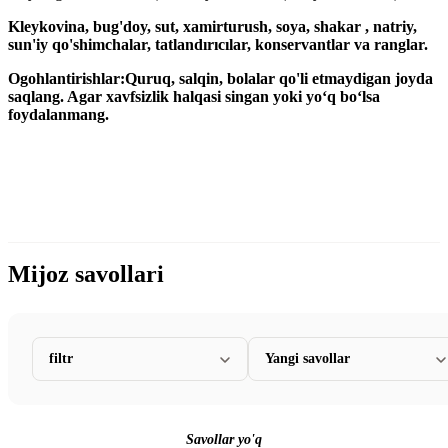
Kleykovina, bug'doy, sut, xamirturush, soya, shakar , natriy,
sun'iy qo'shimchalar, tatlandırıcılar, konservantlar va ranglar.
Ogohlantirishlar:
Quruq, salqin, bolalar qo'li etmaydigan joyda
saqlang. Agar xavfsizlik halqasi singan yoki yoʻq boʻlsa
foydalanmang.
Mijoz savollari
filtr
Yangi savollar
Savollar yo'q