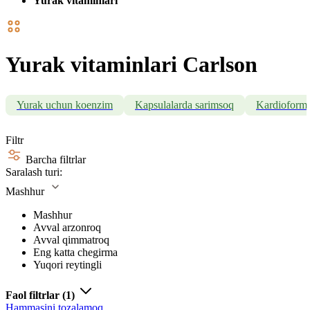
Yurak vitaminlari
Yurak vitaminlari Carlson
Yurak uchun koenzim
Kapsulalarda sarimsoq
Kardioformu
Filtr
Barcha filtrlar
Saralash turi:
Mashhur
Mashhur
Avval arzonroq
Avval qimmatroq
Eng katta chegirma
Yuqori reytingli
Faol filtrlar
(1)
Hammasini tozalamoq