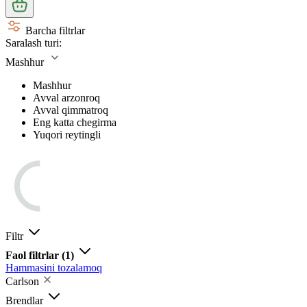
Barcha filtrlar
Saralash turi:
Mashhur
Mashhur
Avval arzonroq
Avval qimmatroq
Eng katta chegirma
Yuqori reytingli
Filtr
Faol filtrlar
(1)
Hammasini tozalamoq
Carlson
Brendlar