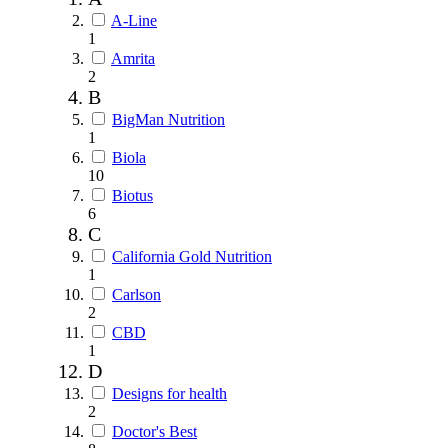
A-Line
1
Amrita
2
B
BigMan Nutrition
1
Biola
10
Biotus
6
C
California Gold Nutrition
1
Carlson
2
CBD
1
D
Designs for health
2
Doctor's Best