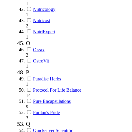
1
Nutricology
1
Nutricost
2
NutriExpert
1
O
Orzax
2
OstroVit
1
P
Paradise Herbs
1
Protocol For Life Balance
14
Pure Encapsulations
9
Puritan's Pride
3
Q
Quicksilver Scientific