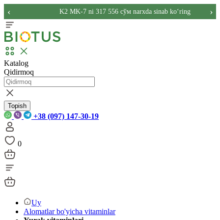
‹
›
K2 MK-7 ni 317 556 сўм narxda sinab ko‘ring
Katalog
Qidirmoq
Topish
+38 (097) 147-30-19
0
Uy
Alomatlar bo'yicha vitaminlar