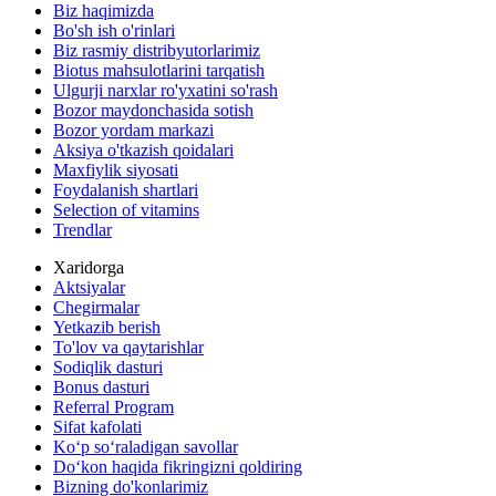
Biz haqimizda
Bo'sh ish o'rinlari
Biz rasmiy distribyutorlarimiz
Biotus mahsulotlarini tarqatish
Ulgurji narxlar ro'yxatini so'rash
Bozor maydonchasida sotish
Bozor yordam markazi
Aksiya o'tkazish qoidalari
Maxfiylik siyosati
Foydalanish shartlari
Selection of vitamins
Trendlar
Xaridorga
Aktsiyalar
Chegirmalar
Yetkazib berish
To'lov va qaytarishlar
Sodiqlik dasturi
Bonus dasturi
Referral Program
Sifat kafolati
Ko‘p so‘raladigan savollar
Do‘kon haqida fikringizni qoldiring
Bizning do'konlarimiz