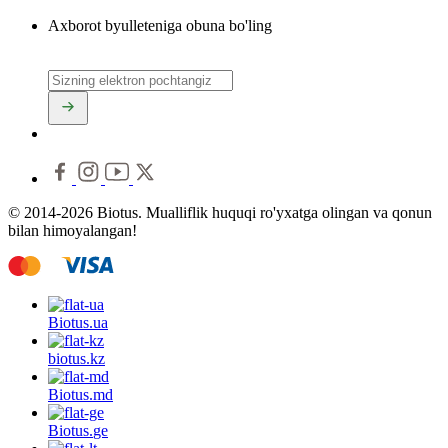
Axborot byulleteniga obuna bo'ling
© 2014-2026 Biotus. Mualliflik huquqi ro'yxatga olingan va qonun
bilan himoyalangan!
Biotus.
ua
biotus.
kz
Biotus.
md
Biotus.
ge