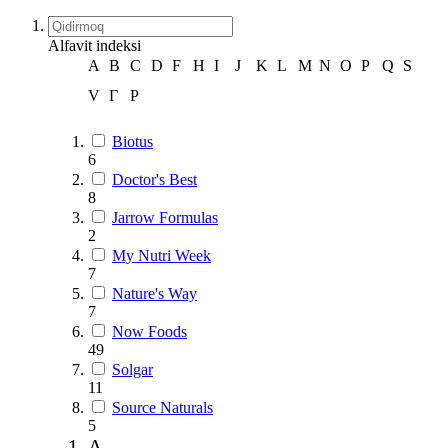
Alfavit indeksi
A
B
C
D
F
H
I
J
K
L
M
N
O
P
Q
S
V
Г
Р
Biotus
6
Doctor's Best
8
Jarrow Formulas
2
My Nutri Week
7
Nature's Way
7
Now Foods
49
Solgar
11
Source Naturals
5
A