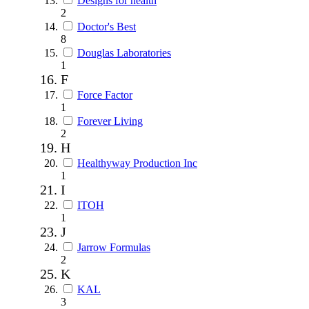
Designs for health
2
Doctor's Best
8
Douglas Laboratories
1
F
Force Factor
1
Forever Living
2
H
Healthyway Production Inc
1
I
ITOH
1
J
Jarrow Formulas
2
K
KAL
3