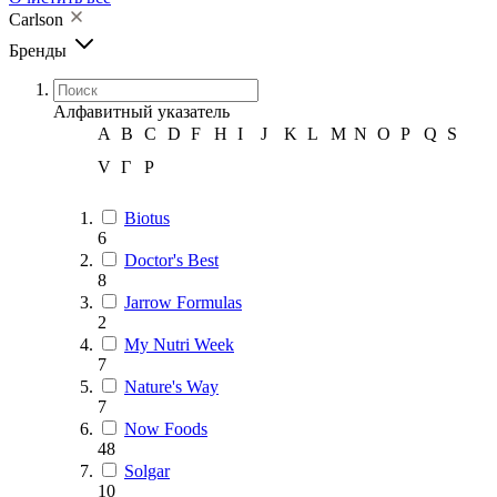
Carlson
Бренды
Алфавитный указатель
A
B
C
D
F
H
I
J
K
L
M
N
O
P
Q
S
V
Г
Р
Biotus
6
Doctor's Best
8
Jarrow Formulas
2
My Nutri Week
7
Nature's Way
7
Now Foods
48
Solgar
10