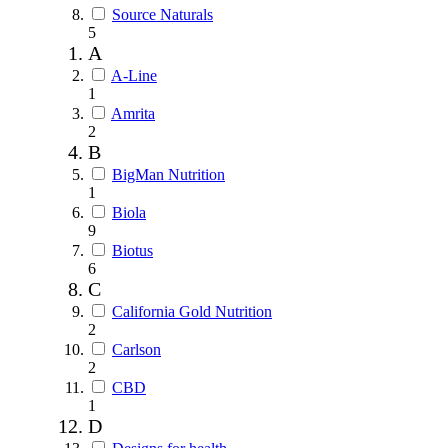
Source Naturals
5
A
A-Line
1
Amrita
2
B
BigMan Nutrition
1
Biola
9
Biotus
6
C
California Gold Nutrition
2
Carlson
2
CBD
1
D