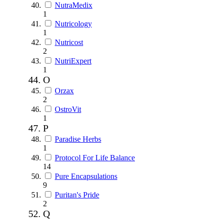
NutraMedix
1
Nutricology
1
Nutricost
2
NutriExpert
1
O
Orzax
2
OstroVit
1
P
Paradise Herbs
1
Protocol For Life Balance
14
Pure Encapsulations
9
Puritan's Pride
2
Q