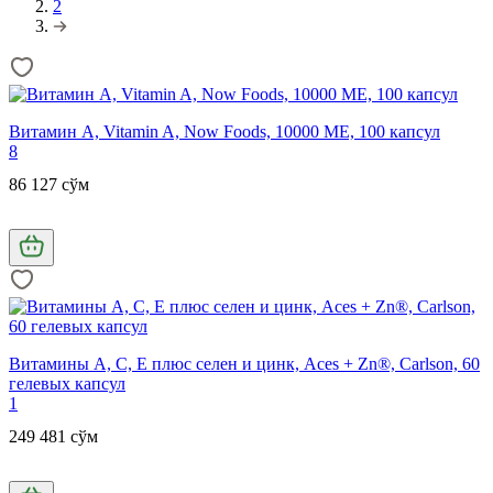
2
Витамин А, Vitamin A, Now Foods, 10000 МЕ, 100 капсул
8
86 127 сўм
Витамины А, С, Е плюс селен и цинк, Aces + Zn®, Carlson, 60
гелевых капсул
1
249 481 сўм