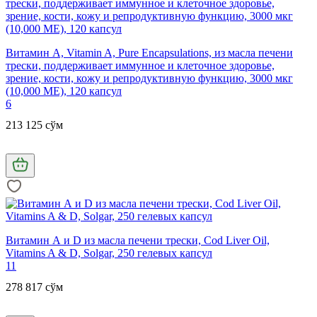
Витамин A, Vitamin A, Pure Encapsulations, из масла печени
трески, поддерживает иммунное и клеточное здоровье,
зрение, кости, кожу и репродуктивную функцию, 3000 мкг
(10,000 МЕ), 120 капсул
6
213 125 сўм
Витамин А и D из масла печени трески, Cod Liver Oil,
Vitamins A & D, Solgar, 250 гелевых капсул
11
278 817 сўм