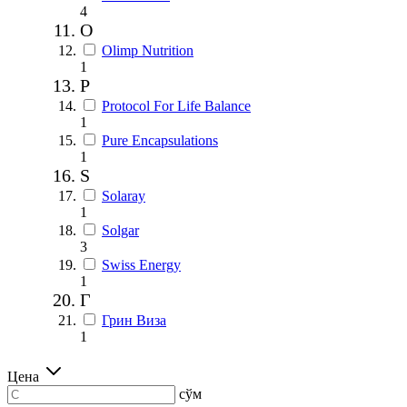
4
O
Olimp Nutrition
1
P
Protocol For Life Balance
1
Pure Encapsulations
1
S
Solaray
1
Solgar
3
Swiss Energy
1
Г
Грин Виза
1
Цена
сўм