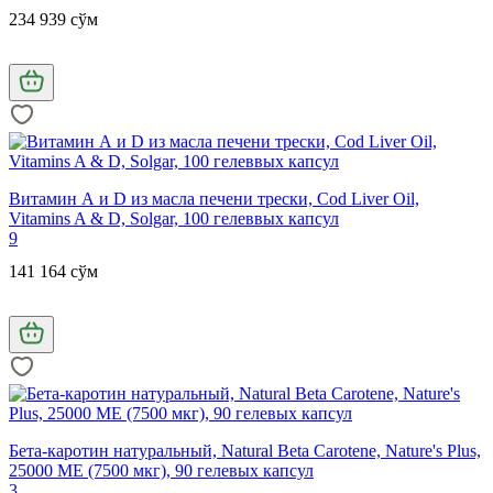
234 939 сўм
Витамин А и D из масла печени трески, Cod Liver Oil,
Vitamins A & D, Solgar, 100 гелеввых капсул
9
141 164 сўм
Бета-каротин натуральный, Natural Beta Carotene, Nature's Plus,
25000 МЕ (7500 мкг), 90 гелевых капсул
3