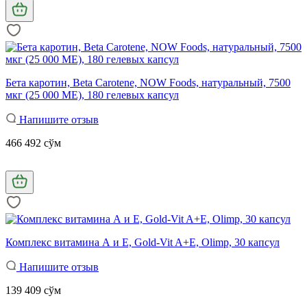
Бета каротин, Beta Carotene, NOW Foods, натуральный, 7500
мкг (25 000 МЕ), 180 гелевых капсул
Напишите отзыв
466 492 сўм
Комплекс витамина А и Е, Gold-Vit A+E, Olimp, 30 капсул
Напишите отзыв
139 409 сўм