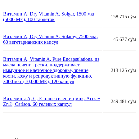
Витамин А, Dry Vitamin A, Solgar, 1500 мкг
158 715 сўм
(5000 МЕ), 100 таблеток
Витамин А, Dry Vitamin A, Solaray, 7500 мкг,
145 677 сўм
60 вегетарианских капсул
Витамин A, Vitamin A, Pure Encapsulations, из
масла печени трески, поддерживает
иммунное и клеточное здоровье, зрение,
213 125 сўм
кости, кожу и репродуктивную функцию,
3000 мкг (10,000 МЕ), 120 капсул
Витамины А, С, Е плюс селен и цинк, Aces +
249 481 сўм
Zn®, Carlson, 60 гелевых капсул