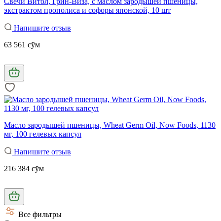
Свечи Витол, Грин-Виза, с маслом зародышей пшеницы,
экстрактом прополиса и софоры японской, 10 шт
Напишите отзыв
63 561 сўм
Масло зародышей пшеницы, Wheat Germ Oil, Now Foods, 1130
мг, 100 гелевых капсул
Напишите отзыв
216 384 сўм
Все фильтры