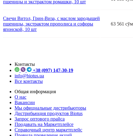
пшеницы и экстрактом ромашки, 10 шт
Свечи Витол, Грин-Виза, с маслом зародышей
пшеницы, экстрактом прополиса и софоры
63 561 сўм
японской, 10 шт
Контакты
+38 (097) 147-30-19
info@biotus.ua
Все контакты
Общая информация
О нас
Вакансии
Мы официальные дистрибьюторы
Дистрибьюция продуктов Biotus
Запрос оптового прайса
Продавать на Маркетплейсе
Справочный центр маркетплейс
Правила проведение акций