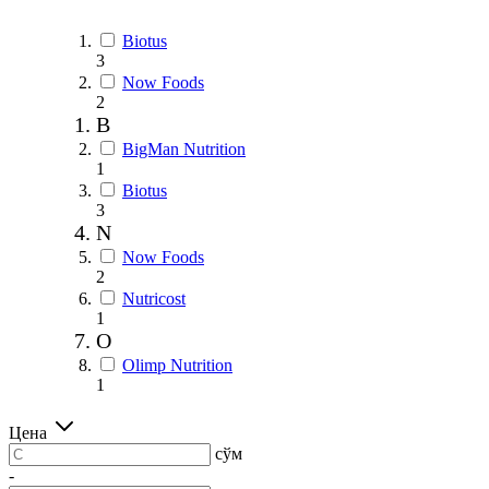
Biotus
3
Now Foods
2
B
BigMan Nutrition
1
Biotus
3
N
Now Foods
2
Nutricost
1
O
Olimp Nutrition
1
Цена
сўм
-