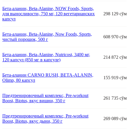
Бета-аланин, Beta-Alanine, NOW Foods, Sports,
для выносливости, 750 мг, 120 вегетарианских
298 129 сўм
капсул
Бета-аланин, Beta-Alanine, Now Foods, Sports,
608 970 сўм
чистый порошок, 500 г
Бета-аланин, Beta-Alanine, Nutricost, 3400 мг,
214 872 сўм
120 капсул (850 мг в капсуле)
Бета-аланин CARNO RUSH, BETA-ALANIN,
155 919 сўм
Olimp, 80 капсул
Предтренировочный комплекс, Pre-workout
261 735 сўм
Boost, Biotus, вкус вишни, 350 г
Предтренировочный комплекс, Pre-workout
269 089 сўм
Boost, Biotus, вкус дыни, 350 г