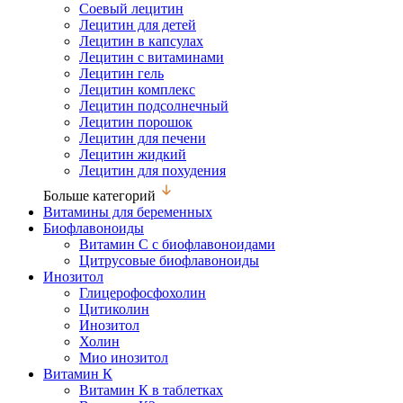
Соевый лецитин
Лецитин для детей
Лецитин в капсулах
Лецитин с витаминами
Лецитин гель
Лецитин комплекс
Лецитин подсолнечный
Лецитин порошок
Лецитин для печени
Лецитин жидкий
Лецитин для похудения
Больше категорий
Витамины для беременных
Биофлавоноиды
Витамин С с биофлавоноидами
Цитрусовые биофлавоноиды
Инозитол
Глицерофосфохолин
Цитиколин
Инозитол
Холин
Мио инозитол
Витамин К
Витамин К в таблетках