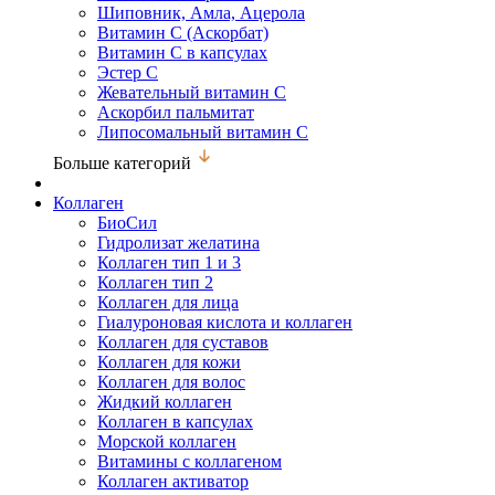
Шиповник, Амла, Ацерола
Витамин С (Аскорбат)
Витамин С в капсулах
Эстер С
Жевательный витамин С
Аскорбил пальмитат
Липосомальный витамин С
Больше категорий
Коллаген
БиоСил
Гидролизат желатина
Коллаген тип 1 и 3
Коллаген тип 2
Коллаген для лица
Гиалуроновая кислота и коллаген
Коллаген для суставов
Коллаген для кожи
Коллаген для волос
Жидкий коллаген
Коллаген в капсулах
Морской коллаген
Витамины с коллагеном
Коллаген активатор