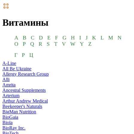
Витамины
A
B
C
D
E
F
G
H
I
J
K
L
M
N
O
P
Q
R
S
T
V
W
Y
Z
Г
Р
Ц
A-Line
All Be Ukraine
Allergy Research Group
Alli
Amrita
Ancestral Supplements
Arterium
Arthur Andrew Medical
Beekeeper's Naturals
BigMan Nutrition
BioGaia
Biola
BioRay Inc.
BioTech