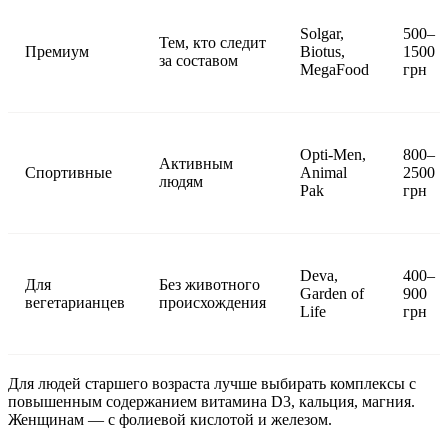
Solgar,
500–
Тем, кто следит
Премиум
Biotus,
1500
за составом
MegaFood
грн
Opti-Men,
800–
Активным
Спортивные
Animal
2500
людям
Pak
грн
Deva,
400–
Для
Без животного
Garden of
900
вегетарианцев
происхождения
Life
грн
Для людей старшего возраста лучше выбирать комплексы с
повышенным содержанием витамина D3, кальция, магния.
Женщинам — с фолиевой кислотой и железом.