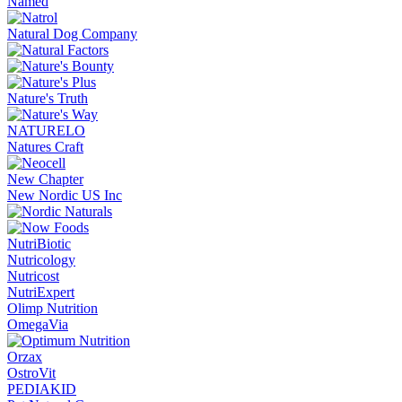
Named
Natural Dog Company
Nature's Truth
NATURELO
Natures Craft
New Chapter
New Nordic US Inc
NutriBiotic
Nutricology
Nutricost
NutriExpert
Olimp Nutrition
OmegaVia
Orzax
OstroVit
PEDIAKID