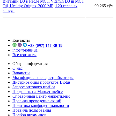
Витамин D3 в масле МСТ, Vitamin D3 in MCT
Oil, Healthy Origins, 2000 МЕ, 120 гелевых
90 265 сўм
капсул
Контакты
+38 (097) 147-30-19
info@biotus.ua
Все контакты
Общая информация
О нас
Вакансии
Мы официальные дистрибьюторы
Дистрибьюция продуктов Biotus
Запрос оптового прайса
Продавать на Маркетплейсе
Справочный центр маркетплейс
Правила проведение акций
Политика конфиденциальности
Правила пользования
Подбор витаминов