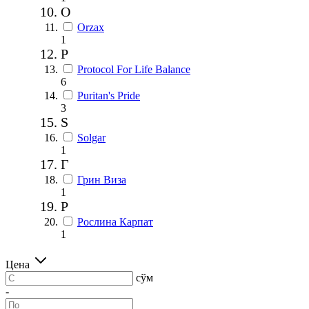
O
Orzax
1
P
Protocol For Life Balance
6
Puritan's Pride
3
S
Solgar
1
Г
Грин Виза
1
Р
Рослина Карпат
1
Цена
сўм
-