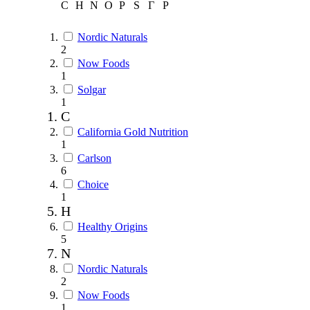
C
H
N
O
P
S
Г
Р
Nordic Naturals
2
Now Foods
1
Solgar
1
C
California Gold Nutrition
1
Carlson
6
Choice
1
H
Healthy Origins
5
N
Nordic Naturals
2
Now Foods
1