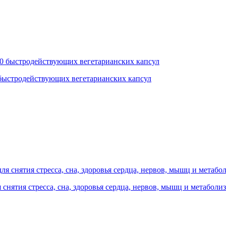
0 быстродействующих вегетарианских капсул
я снятия стресса, сна, здоровья сердца, нервов, мышц и метаболиз