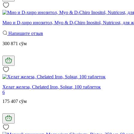
Мио и D-хиро инозитол, Myo & D-Chiro Inositol, Nutricost, для
Напишите отзыв
300 871 сўм
Хелат железа, Chelated Iron, Solgar, 100 таблеток
6
175 407 сўм