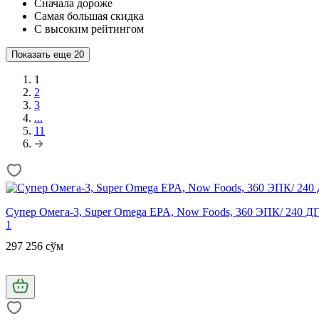
Сначала дороже
Самая большая скидка
С высоким рейтингом
Показать еще
20
1
2
3
...
11
Супер Омега-3, Super Omega EPA, Now Foods, 360 ЭПК/ 240 ДГ
1
297 256 сўм