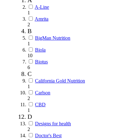
A-Line
1
Amrita
2
B
BigMan Nutrition
1
Biola
10
Biotus
6
C
California Gold Nutrition
1
Carlson
2
CBD
1
D
Designs for health
2
Doctor's Best