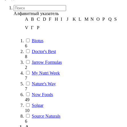
Алфавитный указатель
A
B
C
D
F
H
I
J
K
L
M
N
O
P
Q
S
V
Г
Р
Biotus
6
Doctor's Best
8
Jarrow Formulas
2
My Nutri Week
7
Nature's Way
7
Now Foods
49
Solgar
10
Source Naturals
6
A