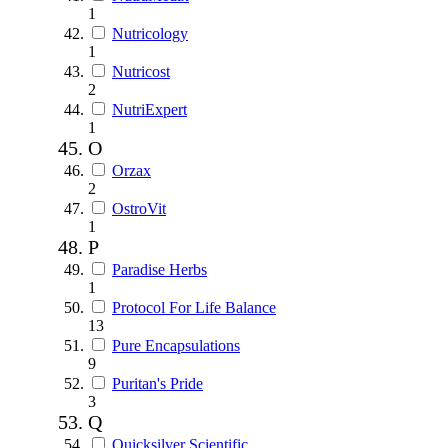
1
Nutricology
1
Nutricost
2
NutriExpert
1
O
Orzax
2
OstroVit
1
P
Paradise Herbs
1
Protocol For Life Balance
13
Pure Encapsulations
9
Puritan's Pride
3
Q
Quicksilver Scientific