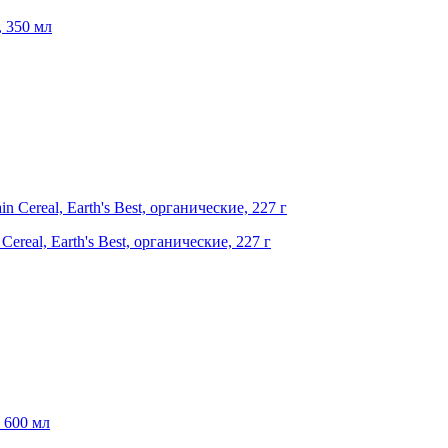
, 350 мл
ereal, Earth's Best, органические, 227 г