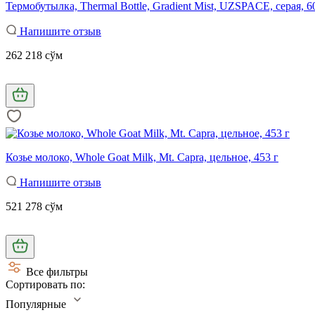
Термобутылка, Thermal Bottle, Gradient Mist, UZSPACE, серая, 6
Напишите отзыв
262 218 сўм
Козье молоко, Whole Goat Milk, Mt. Capra, цельное, 453 г
Напишите отзыв
521 278 сўм
Все фильтры
Сортировать по:
Популярные