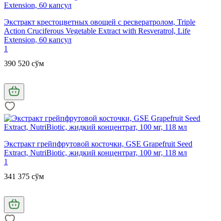
Экстракт крестоцветных овощей с ресвератролом, Triple
Action Cruciferous Vegetable Extract with Resveratrol, Life
Extension, 60 капсул
1
390 520 сўм
Экстракт грейпфрутовой косточки, GSE Grapefruit Seed
Extract, NutriBiotic, жидкий концентрат, 100 мг, 118 мл
1
341 375 сўм