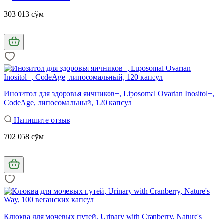
303 013 сўм
Инозитол для здоровья яичников+, Liposomal Ovarian Inositol+,
CodeAge, липосомальный, 120 капсул
Напишите отзыв
702 058 сўм
Клюква для мочевых путей, Urinary with Cranberry, Nature's