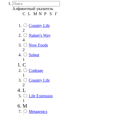
Алфавитный указатель
C
L
M
N
P
S
Г
Country Life
2
Nature's Way
4
Now Foods
2
Solgar
1
C
Codeage
1
Country Life
2
L
Life Extension
1
M
Metagenics