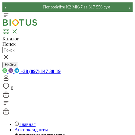
‹
›
Попробуйте K2 MK-7 за 317 556 сўм
Каталог
Поиск
Найти
+38 (097) 147-30-19
0
Главная
Антиоксиданты