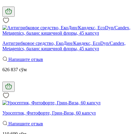
Антигрибковое средство, ЕкоДин/Кандекс, EcoDyn/Candex,
Metagenics, баланс кишечной флоры, 45 капсул
Напишите отзыв
626 837 сўм
Уросептик, Фитофорте, Грин-Виза, 60 капсул
Напишите отзыв
110 699 сўм