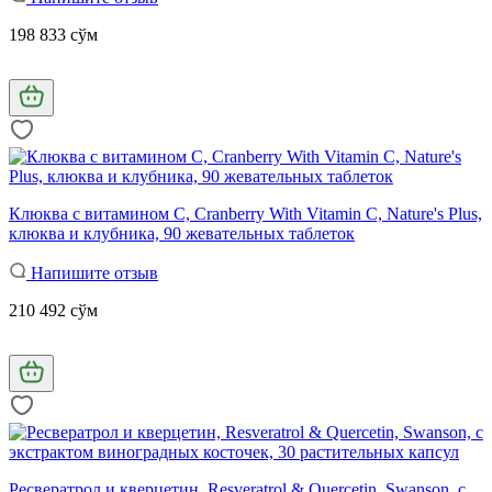
198 833 сўм
Клюква с витамином C, Cranberry With Vitamin C, Nature's Plus,
клюква и клубника, 90 жевательных таблеток
Напишите отзыв
210 492 сўм
Ресвератрол и кверцетин, Resveratrol & Quercetin, Swanson, с