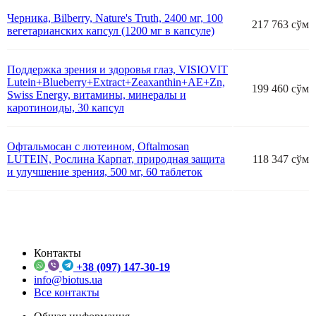
Черника, Bilberry, Nature's Truth, 2400 мг, 100
217 763 сўм
вегетарианских капсул (1200 мг в капсуле)
Поддержка зрения и здоровья глаз, VISIOVIT
Lutein+Blueberry+Extract+Zeaxanthin+AE+Zn,
199 460 сўм
Swiss Energy, витамины, минералы и
каротиноиды, 30 капсул
Офтальмосан с лютеином, Oftalmosan
LUTEIN, Рослина Карпат, природная защита
118 347 сўм
и улучшение зрения, 500 мг, 60 таблеток
Контакты
+38 (097) 147-30-19
info@biotus.ua
Все контакты