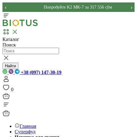
‹
›
Попробуйте K2 MK-7 за 317 556 сўм
Каталог
Поиск
Найти
+38 (097) 147-30-19
0
Главная
Суперфуд