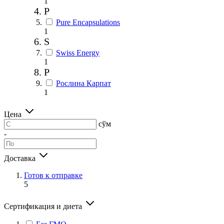
1
P
Pure Encapsulations
1
S
Swiss Energy
1
Р
Рослина Карпат
1
Цена
сўм
-
Доставка
Готов к отправке
5
Сертификация и диета