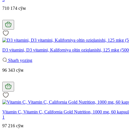
710 174 сўм
D3 vitamini, D3 vitamini, Kaliforniya oltin oziqlanishi, 125 mkg (500
Sharh yozing
96 343 сўм
Vitamin C, Vitamin C, California Gold Nutrition, 1000 mg, 60 kapsul
1
97 216 сўм