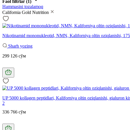
Faol filtrlar
(1)
Hammasini tozalamoq
California Gold Nutrition
Nikotinamid mononukleotid, NMN, Kaliforniya oltin oziqlanishi, 175 
Sharh yozing
299 126 сўм
UP 5000 kollagen peptidlari, Kaliforniya oltin oziqlanishi, gialuron k
2
336 766 сўм