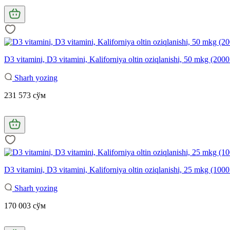
D3 vitamini, D3 vitamini, Kaliforniya oltin oziqlanishi, 50 mkg (200
Sharh yozing
231 573 сўм
D3 vitamini, D3 vitamini, Kaliforniya oltin oziqlanishi, 25 mkg (1000
Sharh yozing
170 003 сўм