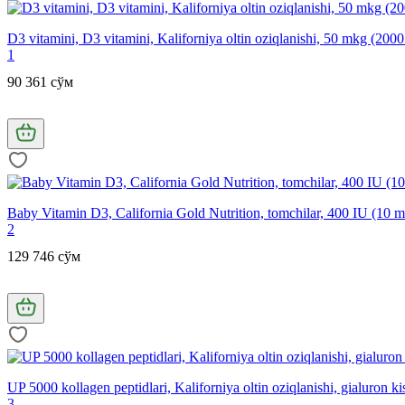
D3 vitamini, D3 vitamini, Kaliforniya oltin oziqlanishi, 50 mkg (2000
1
90 361 сўм
Baby Vitamin D3, California Gold Nutrition, tomchilar, 400 IU (10 m
2
129 746 сўм
UP 5000 kollagen peptidlari, Kaliforniya oltin oziqlanishi, gialuron k
3