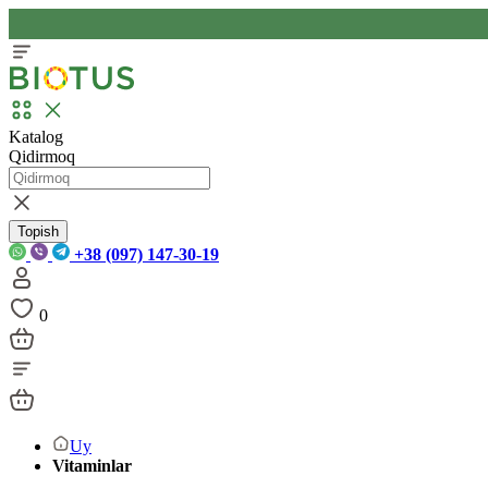
Katalog
Qidirmoq
Topish
+38 (097) 147-30-19
0
Uy
Vitaminlar