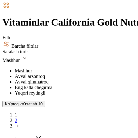
Vitaminlar California Gold Nut
Filtr
Barcha filtrlar
Saralash turi:
Mashhur
Mashhur
Avval arzonroq
Avval qimmatroq
Eng katta chegirma
Yuqori reytingli
Koʻproq koʻrsatish
10
1
2