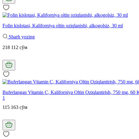
Folin kislotasi, Kaliforniya oltin oziqlanishi, alkogolsiz, 30 ml
Sharh yozing
218 112 сўм
Buferlangan Vitamin C, Kaliforniya Oltin Oziqlantirish, 750 mg, 60 
1
115 163 сўм