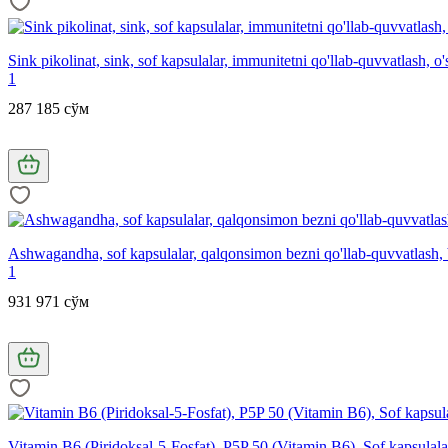
Sink pikolinat, sink, sof kapsulalar, immunitetni qo'llab-quvvatlash, o
1
287 185 сўм
Ashwagandha, sof kapsulalar, qalqonsimon bezni qo'llab-quvvatlash, bo
1
931 971 сўм
Vitamin B6 (Piridoksal-5-Fosfat), P5P 50 (Vitamin B6), Sof kapsulala