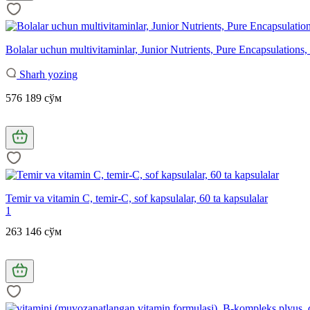
Bolalar uchun multivitaminlar, Junior Nutrients, Pure Encapsulations
Sharh yozing
576 189 сўм
Temir va vitamin C, temir-C, sof kapsulalar, 60 ta kapsulalar
1
263 146 сўм