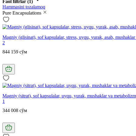
Faol filtrlar
(1)
Hammasini tozalamoq
Pure Encapsulations
Magniy (glisinat), sof kapsulalar, stress, uyqu, yurak, asab, mushakla
2
844 159 сўм
Magniy (sitrat), sof kapsulalar, uyqu, yurak, mushaklar va metaboliz
1
344 008 сўм