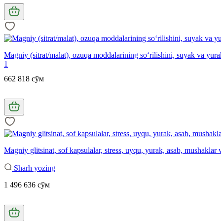
Magniy (sitrat/malat), ozuqa moddalarining so‘rilishini, suyak va yura
1
662 818 сўм
Magniy glitsinat, sof kapsulalar, stress, uyqu, yurak, asab, mushaklar
Sharh yozing
1 496 636 сўм