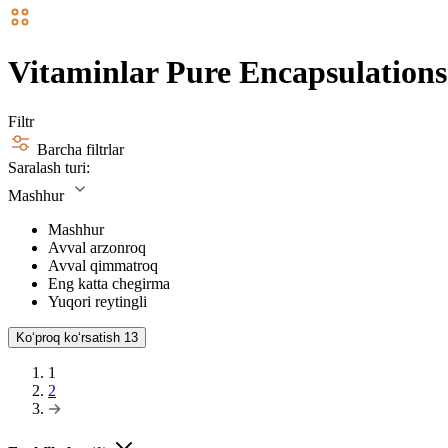
Vitaminlar Pure Encapsulations
Filtr
Barcha filtrlar
Saralash turi:
Mashhur
Mashhur
Avval arzonroq
Avval qimmatroq
Eng katta chegirma
Yuqori reytingli
Koʻproq koʻrsatish
13
1
2