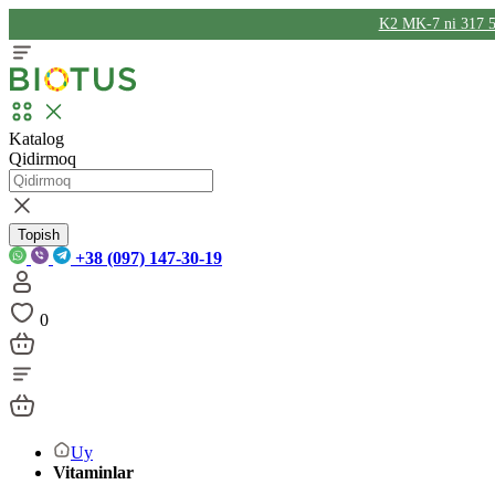
K2 MK-7 ni 317 5
Katalog
Qidirmoq
Topish
+38 (097) 147-30-19
0
Uy
Vitaminlar