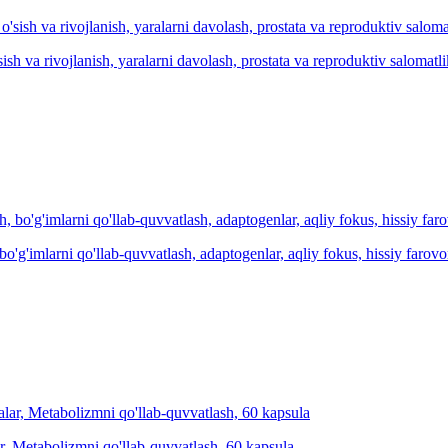
'sish va rivojlanish, yaralarni davolash, prostata va reproduktiv salomat
'g'imlarni qo'llab-quvvatlash, adaptogenlar, aqliy fokus, hissiy farovo
r, Metabolizmni qo'llab-quvvatlash, 60 kapsula