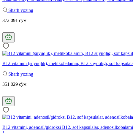
Sharh yozing
372 091 сўм
B12 vitamini (suyuqlik), metilkobalamin, B12 suyuqligi, sof kapsulal
Sharh yozing
351 029 сўм
B12 vitamini, adenosil/gidroksi B12, sof kapsulalar, adenosilkobalam
1