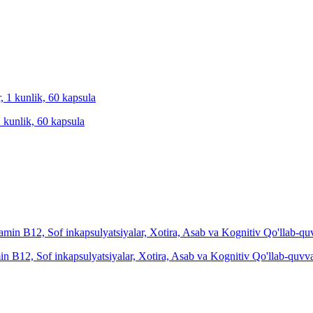
1 kunlik, 60 kapsula
n B12, Sof inkapsulyatsiyalar, Xotira, Asab va Kognitiv Qo'llab-quvva