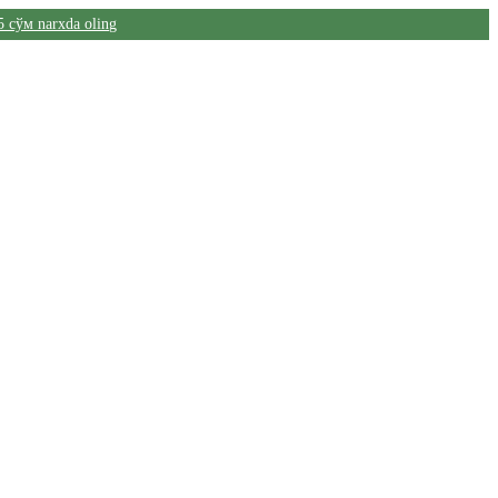
5 сўм narxda oling