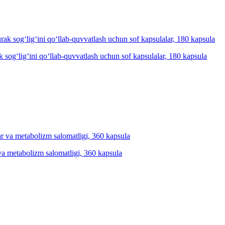
k sog‘lig‘ini qo‘llab-quvvatlash uchun sof kapsulalar, 180 kapsula
 va metabolizm salomatligi, 360 kapsula