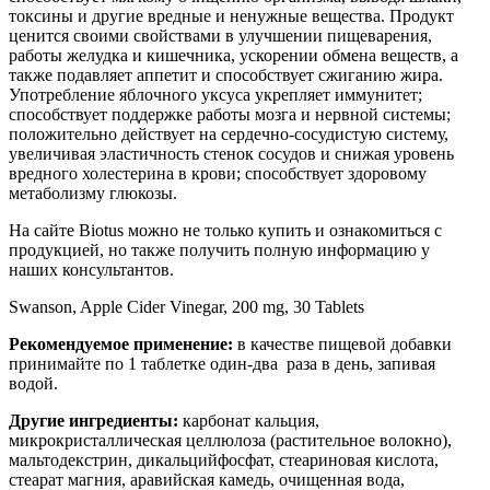
токсины и другие вредные и ненужные вещества. Продукт
ценится своими свойствами в улучшении пищеварения,
работы желудка и кишечника, ускорении обмена веществ, а
также подавляет аппетит и способствует сжиганию жира.
Употребление яблочного уксуса укрепляет иммунитет;
способствует поддержке работы мозга и нервной системы;
положительно действует на сердечно-сосудистую систему,
увеличивая эластичность стенок сосудов и снижая уровень
вредного холестерина в крови; способствует здоровому
метаболизму глюкозы.
На сайте Biotus можно не только купить и ознакомиться с
продукцией, но также получить полную информацию у
наших консультантов.
Swanson, Apple Cider Vinegar, 200 mg, 30 Tablets
Рекомендуемое применение:
в качестве пищевой добавки
принимайте по 1 таблетке один-два раза в день, запивая
водой.
Другие ингредиенты:
карбонат кальция,
микрокристаллическая целлюлоза (растительное волокно),
мальтодекстрин, дикальцийфосфат, стеариновая кислота,
стеарат магния, аравийская камедь, очищенная вода,