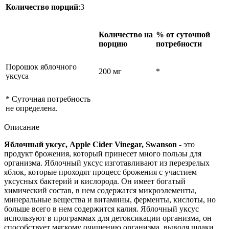
Количество порций
:3
Количество на
% от суточной
порцию
потребности
Порошок яблочного
200 мг
*
уксуса
* Суточная потребность
не определена.
Описание
Яблочный уксус, Apple Cider Vinegar, Swanson
- это
продукт брожения, который принесет много пользы для
организма. Яблочный уксус изготавливают из перезрелых
яблок, которые проходят процесс брожения
с участием
уксусных бактерий и кислорода. Он имеет богатый
химический состав, в нем содержатся микроэлементы,
минеральные вещества и витамины, ферменты, кислоты, но
больше всего в нем содержится калия. Яблочный уксус
используют в программах для детоксикации организма, он
способствует мягкому очищению организма, выводя шлаки,