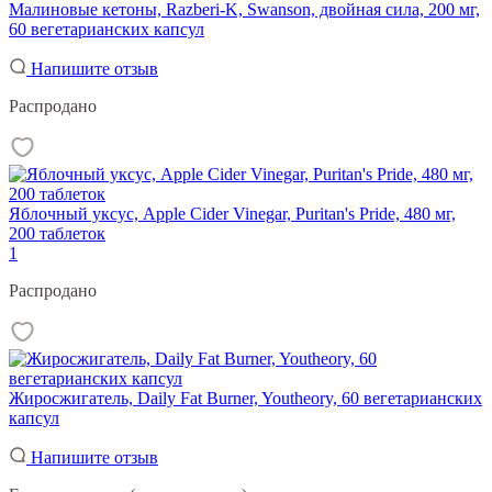
Малиновые кетоны, Razberi-K, Swanson, двойная сила, 200 мг,
60 вегетарианских капсул
Напишите отзыв
Распродано
Яблочный уксус, Apple Cider Vinegar, Puritan's Pride, 480 мг,
200 таблеток
1
Распродано
Жиросжигатель, Daily Fat Burner, Youtheory, 60 вегетарианских
капсул
Напишите отзыв