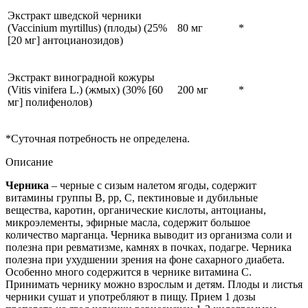
Экстракт шведской черники
(Vaccinium myrtillus) (плоды) (25%
80 мг
*
[20 мг] антоцианозидов)
Экстракт виноградной кожуры
(Vitis vinifera L.) (жмых) (30% [60
200 мг
*
мг] полифенолов)
*Суточная потребность не определена.
Описание
Черника
– черные с сизым налетом ягоды, содержит
витамины группы В, pp, С, пектиновые и дубильные
вещества, каротин, органические кислоты, антоцианы,
микроэлементы, эфирные масла, содержит большое
количество марганца. Черника выводит из организма соли и
полезна при ревматизме, камнях в почках, подагре. Черника
полезна при ухудшении зрения на фоне сахарного диабета.
Особенно много содержится в чернике витамина С.
Принимать чернику можно взрослым и детям. Плоды и листья
черники сушат и употребляют в пищу. Прием 1 дозы