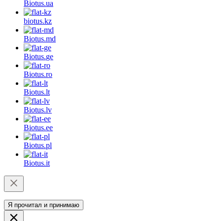
Biotus.
ua
biotus.
kz
Biotus.
md
Biotus.
ge
Biotus.
ro
Biotus.
lt
Biotus.
lv
Biotus.
ee
Biotus.
pl
Biotus.
it
Я прочитал и принимаю