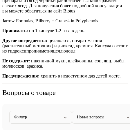
препарата из ягод черники равнозначен 1-2 килограммам
свежих ягод. Для получения более подробной консультации
вы можете обратиться на сайт Biotus
Jarrow Formulas, Bilberry + Grapeskin Polyphenols
Принимать:
по 1 капсуле 1-2 раза в день.
Другие ингредиенты:
целлюлоза, стеарат магния
(растительный источник) и диоксид кремния. Капсула состоит
из гидроксипропилметилцеллюлозы.
Не содержит
: пшеничной муки, клейковины, сои, яиц, рыбы,
моллюсков, арахиса.
Предупреждения:
хранить в недоступном для детей месте.
Вопросы о товаре
Фильтр
Новые вопросы