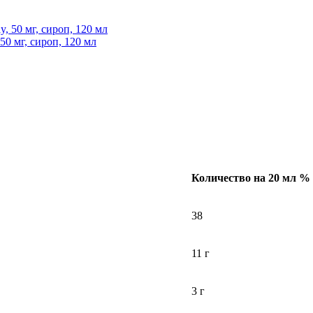
50 мг, сироп, 120 мл
Количество на 20 мл
% 
38
11 г
3 г