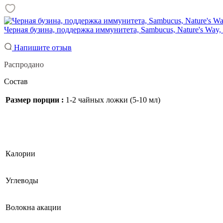
Черная бузина, поддержка иммунитета, Sambucus, Nature's Way, 
Напишите отзыв
Распродано
Состав
Размер порции :
1-2 чайных ложки (5-10 мл)
Калории
Углеводы
Волокна акации