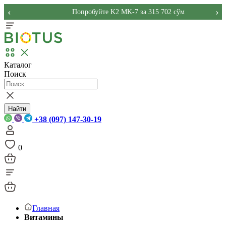
‹
›
Попробуйте K2 MK-7 за 315 702 сўм
Каталог
Поиск
Найти
+38 (097) 147-30-19
0
Главная
Витамины