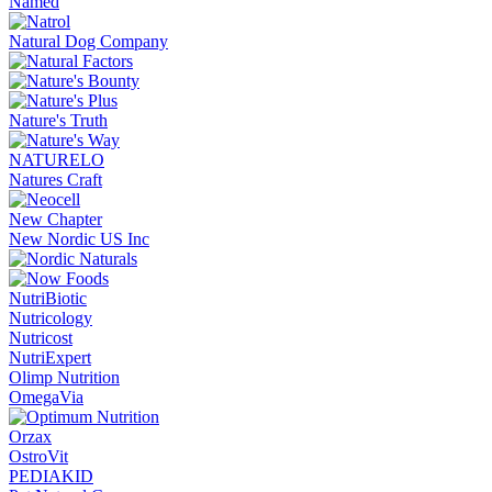
Named
Natural Dog Company
Nature's Truth
NATURELO
Natures Craft
New Chapter
New Nordic US Inc
NutriBiotic
Nutricology
Nutricost
NutriExpert
Olimp Nutrition
OmegaVia
Orzax
OstroVit
PEDIAKID