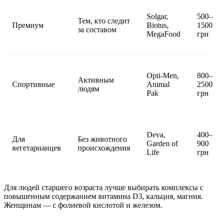
Solgar,
500–
Тем, кто следит
Премиум
Biotus,
1500
за составом
MegaFood
грн
Opti-Men,
800–
Активным
Спортивные
Animal
2500
людям
Pak
грн
Deva,
400–
Для
Без животного
Garden of
900
вегетарианцев
происхождения
Life
грн
Для людей старшего возраста лучше выбирать комплексы с
повышенным содержанием витамина D3, кальция, магния.
Женщинам — с фолиевой кислотой и железом.