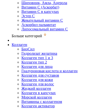
Шиповник, Амла, Ацерола
Витамин С (Аскорбат)
Витамин С в капсулах
Эстер С
Жевательный витамин С
Аскорбил пальмитат
Липосомальный витамин С
Больше категорий
Коллаген
БиоСил
Гидролизат желатина
Коллаген тип 1 и 3
Коллаген тип 2
Коллаген для лица
Гиалуроновая кислота и коллаген
Коллаген для суставов
Коллаген для кожи
Коллаген для волос
Жидкий коллаген
Коллаген в капсулах
Морской коллаген
Витамины с коллагеном
Коллаген активатор