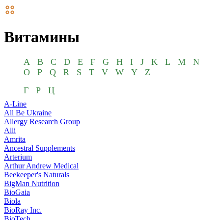
Витамины
A
B
C
D
E
F
G
H
I
J
K
L
M
N
O
P
Q
R
S
T
V
W
Y
Z
Г
Р
Ц
A-Line
All Be Ukraine
Allergy Research Group
Alli
Amrita
Ancestral Supplements
Arterium
Arthur Andrew Medical
Beekeeper's Naturals
BigMan Nutrition
BioGaia
Biola
BioRay Inc.
BioTech