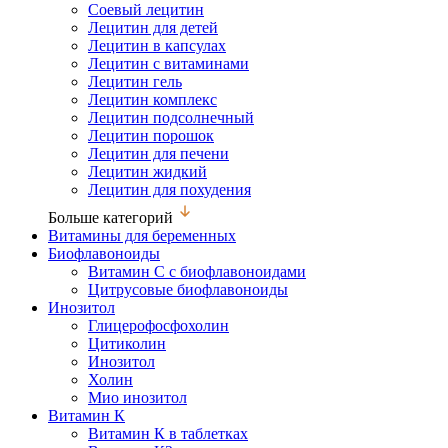
Соевый лецитин
Лецитин для детей
Лецитин в капсулах
Лецитин с витаминами
Лецитин гель
Лецитин комплекс
Лецитин подсолнечный
Лецитин порошок
Лецитин для печени
Лецитин жидкий
Лецитин для похудения
Больше категорий
Витамины для беременных
Биофлавоноиды
Витамин С с биофлавоноидами
Цитрусовые биофлавоноиды
Инозитол
Глицерофосфохолин
Цитиколин
Инозитол
Холин
Мио инозитол
Витамин К
Витамин К в таблетках